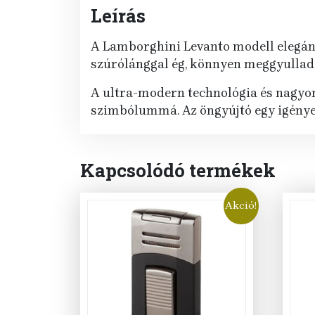
Leírás
A Lamborghini Levanto modell elegáns
szúrólánggal ég, könnyen meggyullad 
A ultra-modern technológia és nagyon
szimbólummá. Az öngyújtó egy igényes
Kapcsolódó termékek
Akció!