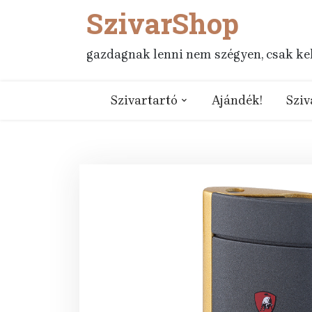
SzivarShop
Skip
to
content
gazdagnak lenni nem szégyen, csak kell
Szivartartó
Ajándék!
Sziv