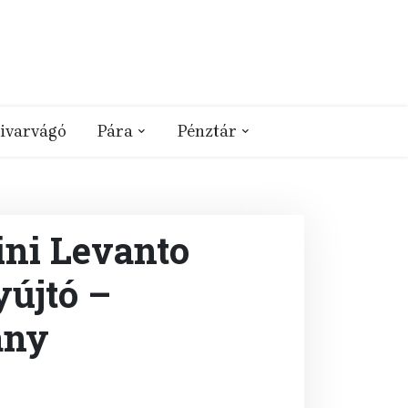
ivarvágó
Pára
Pénztár
ni Levanto
yújtó –
any