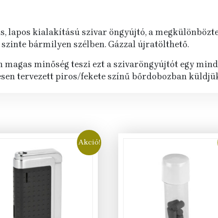
, lapos kialakítású szivar öngyújtó, a megkülönböz
szinte bármilyen szélben. Gázzal újratölthető.
 magas minőség teszi ezt a szivaröngyújtót egy mind
en tervezett piros/fekete színű bőrdobozban küldjü
Akció!