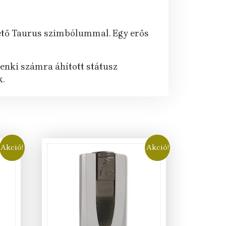
tető Taurus szimbólummal. Egy erős
enki számra áhított státusz
k.
Akció!
Akció!