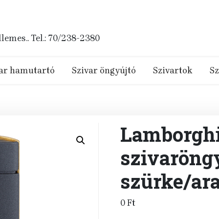
emes.. Tel.: 70/238-2380
ar hamutartó
Szivar öngyújtó
Szivartok
Sz
Lamborghi
szivaröng
szürke/ar
0
Ft