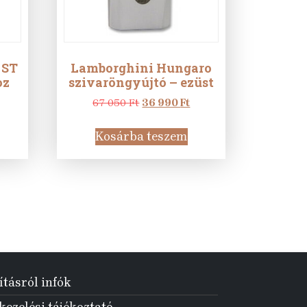
 ST
Lamborghini Hungaro
oz
szivaröngyújtó – ezüst
rrent
Original
Current
67 050
Ft
36 990
Ft
ce
price
price
was:
is:
Kosárba teszem
67
36
 Ft.
050 Ft.
990 Ft.
ításról infók
ezelési tájékoztató