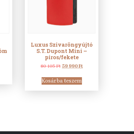
Luxus Szivaröngyújtó
róm
S.T. Dupont Mini –
piros/fekete
urrent
rice
Original
Current
80 105
Ft
59 990
Ft
:
price
price
9
was:
is:
Kosárba teszem
90 Ft.
80
59
105 Ft.
990 Ft.