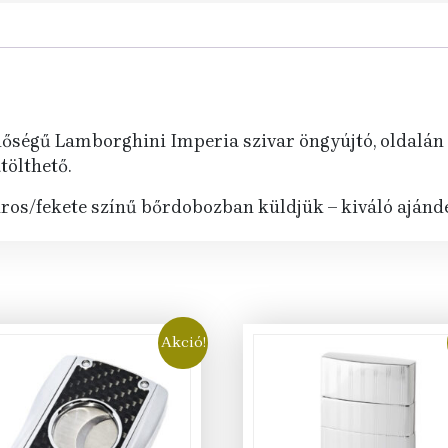
inőségű Lamborghini Imperia szivar öngyújtó, oldal
tölthető.
iros/fekete színű bőrdobozban küldjük – kiváló ajánd
Akció!