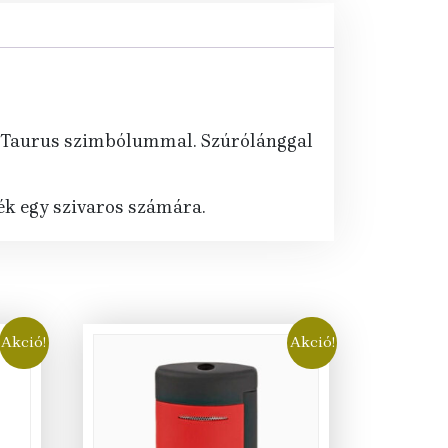
án Taurus szimbólummal. Szúrólánggal
ék egy szivaros számára.
Akció!
Akció!