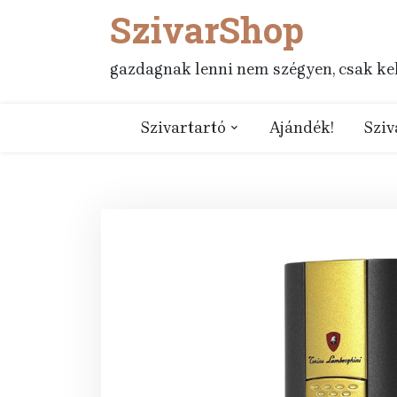
SzivarShop
Skip
to
content
gazdagnak lenni nem szégyen, csak kell
Szivartartó
Ajándék!
Sziv