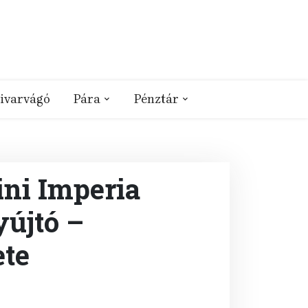
ivarvágó
Pára
Pénztár
ni Imperia
yújtó –
ete