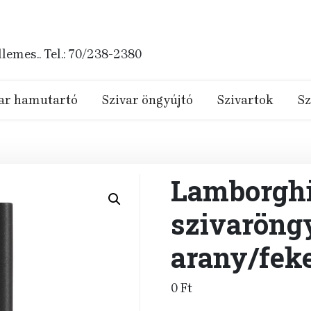
emes.. Tel.: 70/238-2380
ar hamutartó
Szivar öngyújtó
Szivartok
Sz
Lamborghi
szivaröng
arany/fek
0
Ft