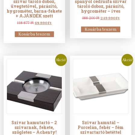
szivar tároló doboz,
spanyol cédrusfa szivar
üvegtetővel, párásító,
tároló doboz, párásító,
hygrométer, barna-fekete
hygrométer – íves
+ AJÁNDÉK szett
Original
Current
388 200
Ft
249 990
Ft
Original
Current
price
price
118 877
Ft
68 990
Ft
price
price
was:
is:
Kosárba teszem
was:
is:
388
249
Kosárba teszem
118
68
200 Ft.
990 Ft.
877 Ft.
990 Ft.
Akció!
Akció!
Szivar hamutartó – 2
Szivar hamutál –
szivarnak, fekete,
Porcelán, fehér – fém
szögletes – Achenty!
szivartartó betéttel