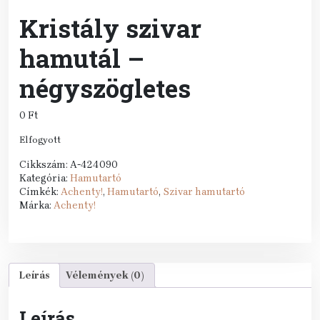
Kristály szivar
hamutál –
négyszögletes
0
Ft
Elfogyott
Cikkszám:
A-424090
Kategória:
Hamutartó
Címkék:
Achenty!
,
Hamutartó
,
Szivar hamutartó
Márka:
Achenty!
Leírás
Vélemények (0)
Leírás