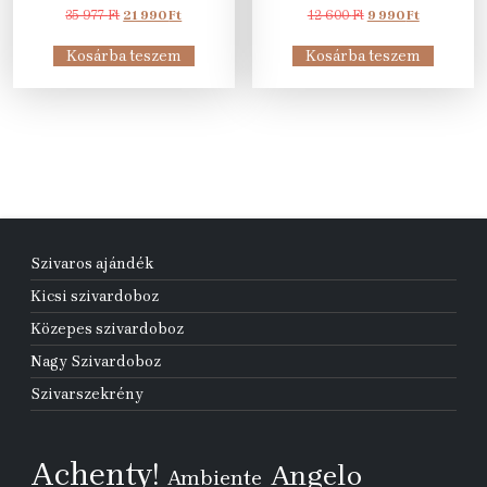
Original
Current
Original
Current
35 977
Ft
21 990
Ft
12 600
Ft
9 990
Ft
price
price
price
price
was:
is:
was:
is:
Kosárba teszem
Kosárba teszem
35
21
12
9
977 Ft.
990 Ft.
600 Ft.
990 Ft.
Szivaros ajándék
Kicsi szivardoboz
Közepes szivardoboz
Nagy Szivardoboz
Szivarszekrény
Achenty!
Angelo
Ambiente