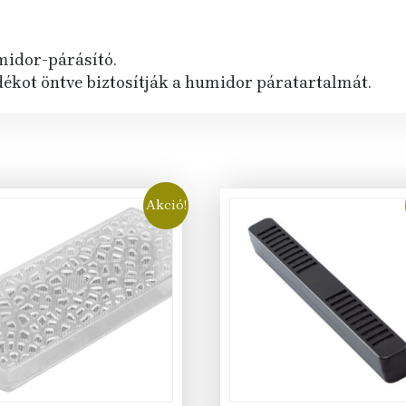
midor-párásító.
dékot öntve biztosítják a humidor páratartalmát.
Akció!