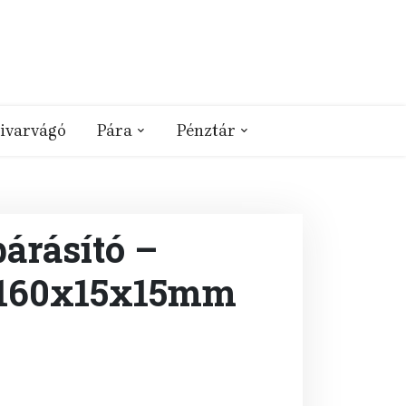
ivarvágó
Pára
Pénztár
árásító –
,160x15x15mm