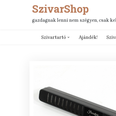
SzivarShop
Skip
to
content
gazdagnak lenni nem szégyen, csak kell
Szivartartó
Ajándék!
Sziv