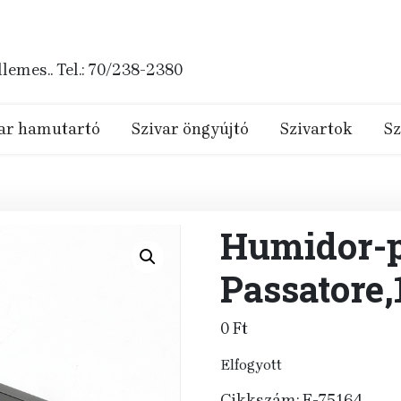
emes.. Tel.: 70/238-2380
ar hamutartó
Szivar öngyújtó
Szivartok
Sz
Humidor-p
Passatore
0
Ft
Elfogyott
Cikkszám:
E-75164