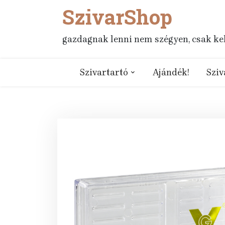
SzivarShop
Skip
to
content
gazdagnak lenni nem szégyen, csak kell
Szivartartó
Ajándék!
Sziv