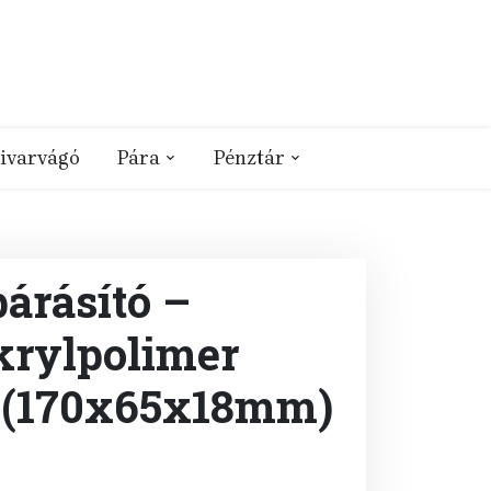
ivarvágó
Pára
Pénztár
árásító –
akrylpolimer
s (170x65x18mm)