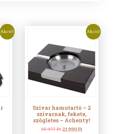
Akció!
Akció!
ar
Szivar hamutartó – 2
szivarnak, fekete,
szögletes – Achenty!
rrent
Original
Current
35 977
Ft
21 990
Ft