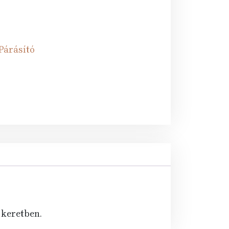
Párásító
 keretben.