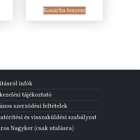
ice
price
price
was:
is:
Kosárba teszem
35
21
 Ft.
977 Ft.
990 Ft.
ításról infók
ezelési tájékoztató
ános szerződési feltételek
atérítési és visszaküldési szabályzat
aros Nagyker (csak utalásra)