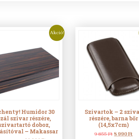
Akció!
chenty! Humidor 30
Szivartok – 2 sziv
szál szivar részére,
részére, barna bőr
szivartartó doboz,
(14,5x7cm)
ásítóval – Makassar
Original
Cu
9 855
Ft
8 990
Ft