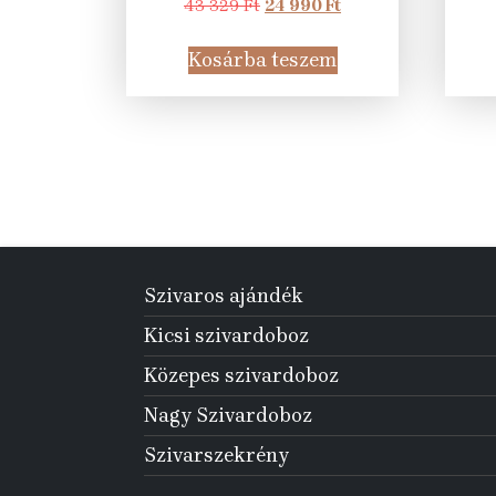
Original
Current
43 329
Ft
24 990
Ft
price
price
was:
is:
Kosárba teszem
43
24
329 Ft.
990 Ft.
Szivaros ajándék
Kicsi szivardoboz
Közepes szivardoboz
Nagy Szivardoboz
Szivarszekrény