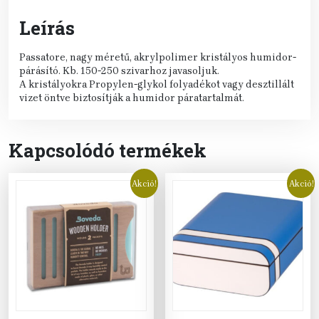
Leírás
Passatore, nagy méretű, akrylpolimer kristályos humidor-
párásító. Kb. 150-250 szivarhoz javasoljuk.
A kristályokra Propylen-glykol folyadékot vagy desztillált
vizet öntve biztosítják a humidor páratartalmát.
Kapcsolódó termékek
Akció!
Akció!