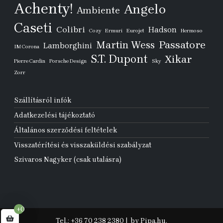
Achenty!
Angelo
Ambiente
Caseti
Colibri
Hadson
Cozy
Ermuri
Eurojet
Hermoso
Passatore
Martin Wess
Lamborghini
IM Corona
S.T. Dupont
Xikar
Pierre Cardin
Porsche Design
Sky
Zorr
Szállításról infók
Adatkezelési tájékoztató
Általános szerződési feltételek
Visszatérítési és visszaküldési szabályzat
Szivaros Nagyker (csak utalásra)
+0
Tel.: +36 70 238 2380
|
by Pipa.hu.