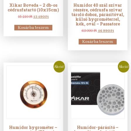
Xikar Boveda – 2 db-os
Humidor 40 szál szivar
cédrusfatartó (10x15cm)
részére, cédrusfa szivar
tároló doboz, párásítóval,
Original
Current
15 210
Ft
13 490
Ft
külső hygrométerrel,
price
price
kék, ovál – Passatore
was:
is:
Kosárba teszem
15
13
Original
Current
63 000
Ft
46 990
Ft
210 Ft.
490 Ft.
price
price
was:
is:
Kosárba teszem
63
46
000 Ft.
990 Ft.
Akció!
Akció!
Humidor hygrométer –
Humidor-párásító –