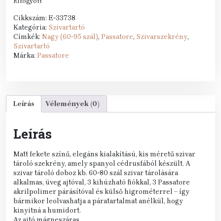
Elfogyott
Cikkszám:
E-33738
Kategória:
Szivartartó
Címkék:
Nagy (60-95 szál)
,
Passatore
,
Szivarszekrény
,
Szivartartó
Márka:
Passatore
Leírás
Vélemények (0)
Leírás
Matt fekete színű, elegáns kialakítású, kis méretű szivar
tároló szekrény, amely spanyol cédrusfából készült. A
szivar tároló doboz kb. 60-80 szál szivar tárolására
alkalmas, üveg ajtóval, 3 kihúzható fiókkal, 3 Passatore
akrilpolimer párásítóval és külső higrométerrel – így
bármikor leolvashatja a páratartalmat anélkül, hogy
kinyitná a humidort.
Az ajtó mágneszáras.