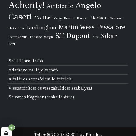
Achenty!
Angelo
Ambiente
Caseti
Colibri
Hadson
Cozy
Ermuri
Eurojet
Hermoso
Passatore
Martin Wess
Lamborghini
IM Corona
S.T. Dupont
Xikar
Pierre Cardin
Porsche Design
Sky
Zorr
Szállításról infók
Adatkezelési tájékoztató
Általános szerződési feltételek
Visszatérítési és visszaküldési szabályzat
Szivaros Nagyker (csak utalásra)
+0
Tel.: +36 70 238 2380
|
by Pipa.hu.