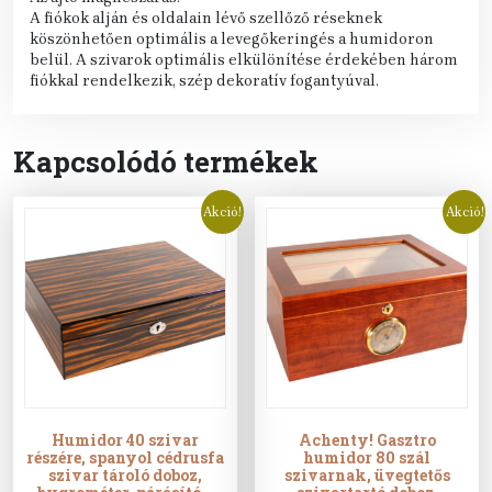
A fiókok alján és oldalain lévő szellőző réseknek
köszönhetően optimális a levegőkeringés a humidoron
belül. A szivarok optimális elkülönítése érdekében három
fiókkal rendelkezik, szép dekoratív fogantyúval.
Kapcsolódó termékek
Akció!
Akció!
Humidor 40 szivar
Achenty! Gasztro
részére, spanyol cédrusfa
humidor 80 szál
szivar tároló doboz,
szivarnak, üvegtetős