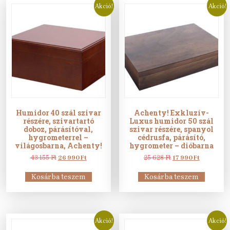
Akció!
Akció!
Humidor 40 szál szivar
Achenty! Exkluzív-
részére, szivartartó
Luxus humidor 50 szál
doboz, párásítóval,
szivar részére, spanyol
hygrometerrel –
cédrusfa, párásító,
világosbarna, Achenty!
hygrometer – dióbarna
Original
Current
Original
Current
43 155
Ft
26 990
Ft
25 628
Ft
17 990
Ft
price
price
price
price
was:
is:
was:
is:
Kosárba teszem
Kosárba teszem
43
26
25
17
155 Ft.
990 Ft.
628 Ft.
990 Ft.
Akció!
Akció!