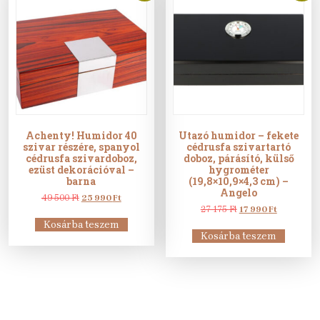
Achenty! Humidor 40
Utazó humidor – fekete
szivar részére, spanyol
cédrusfa szivartartó
cédrusfa szivardoboz,
doboz, párásító, külső
ezüst dekorációval –
hygrométer
barna
(19,8×10,9×4,3 cm) –
Angelo
Original
Current
49 500
Ft
25 990
Ft
price
price
Original
Current
27 175
Ft
17 990
Ft
was:
is:
price
price
Kosárba teszem
49
25
was:
is:
Kosárba teszem
500 Ft.
990 Ft.
27
17
175 Ft.
990 Ft.