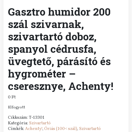
Gasztro humidor 200
szál szivarnak,
szivartartó doboz,
spanyol cédrusfa,
üvegtető, párásító és
hygrométer –
cseresznye, Achenty!
0
Ft
Elfogyott
Cikkszám:
T-13301
Kategória:
Szivartartó
Címkék:
Achenty!
,
Óriás (100< szál)
,
Szivartartó