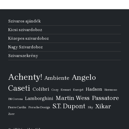
Szivaros ajándék
Kicsi szivardoboz
Közepes szivardoboz
Nagy Szivardoboz
Szivarszekrény
Achenty!
Angelo
Ambiente
Caseti
Colibri
Hadson
Cozy
Ermuri
Eurojet
Hermoso
Passatore
Martin Wess
Lamborghini
IM Corona
S.T. Dupont
Xikar
Pierre Cardin
Porsche Design
Sky
Zorr