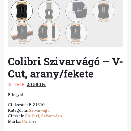
Colibri Szivarvágó – V-
Cut, arany/fekete
Original
Current
26 550
Ft
20 990
Ft
price
price
Elfogyott
was:
is:
26
20
Cikkszám:
E-31620
550 Ft.
990 Ft.
Kategória:
Szivarvágó
Címkék:
Colibri
,
Szivarvágó
Márka:
Colibri