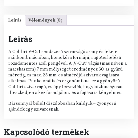
Leírás
Vélemények (0)
Leírás
A Colibri V-Cut rendszerű szivarvágó arany és fekete
színkombinációban, homokóra formájú, rugóterhelésű
rozsdamentes acél pengével. A „V-Cut” vágás (más néven a
macskaszem) 7 mm mélységet eredményez 60-as gyűrű
méretig, és max. 23 mm-es átmérőjű szivarok vágására
alkalmas. Funkcionális és ergonómikus, ez a gyönyörű
Colibri szivarvágó, és úgy tervezték, hogy biztonságosan
illeszkedjen a kéz formájához, és a fogása is kényelmes.
Bársonnyal bélelt díszdobozban küldjük – gyönyörű
ajándék egy szivarosnak.
Kapcsolódó termékek