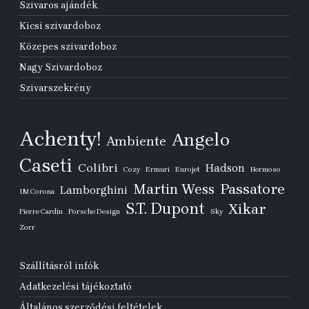
Szivaros ajándék
Kicsi szivardoboz
Közepes szivardoboz
Nagy Szivardoboz
Szivarszekrény
Achenty!
Angelo
Ambiente
Caseti
Colibri
Hadson
Cozy
Ermuri
Eurojet
Hermoso
Passatore
Martin Wess
Lamborghini
IM Corona
S.T. Dupont
Xikar
Pierre Cardin
Porsche Design
Sky
Zorr
Szállításról infók
Adatkezelési tájékoztató
Általános szerződési feltételek