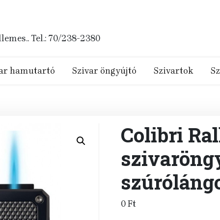
emes.. Tel.: 70/238-2380
ar hamutartó
Szivar öngyújtó
Szivartok
Sz
Colibri Ral
szivaröng
szúrólángo
0
Ft