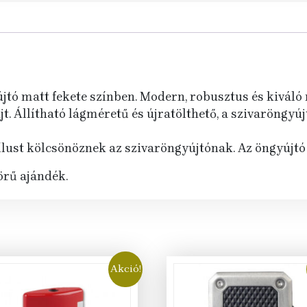
tó matt fekete színben. Modern, robusztus és kiváló m
. Állítható lágméretű és újratölthető, a szivaröngyújt
ílust kölcsönöznek az szivaröngyújtónak. Az öngyújtó e
örű ajándék.
Akció!