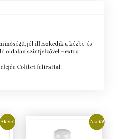
inőségű, jól illeszkedik a kézbe, és
ó oldalán szintjelzővel – extra
lején Colibri felirattal.
Akció!
Akció!