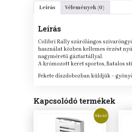
Leírás
Vélemények (0)
Leírás
Colibri Rally szúrólángos szivaröngyúj
használat közben kellemes érzést nyújt
nagyméretű gáztartállyal.
A krómozott keret sportos, fiatalos st
Fekete díszdobozban küldjük – gyöny
Kapcsolódó termékek
Akció!