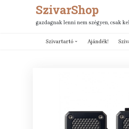
SzivarShop
Skip
to
content
gazdagnak lenni nem szégyen, csak kell
Szivartartó
Ajándék!
Sziv