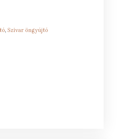
tó
,
Szivar öngyújtó