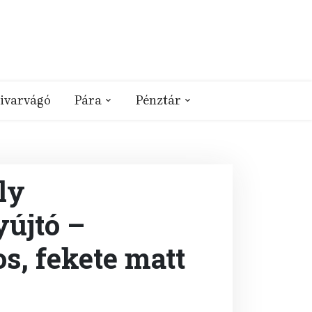
ivarvágó
Pára
Pénztár
ly
yújtó –
s, fekete matt