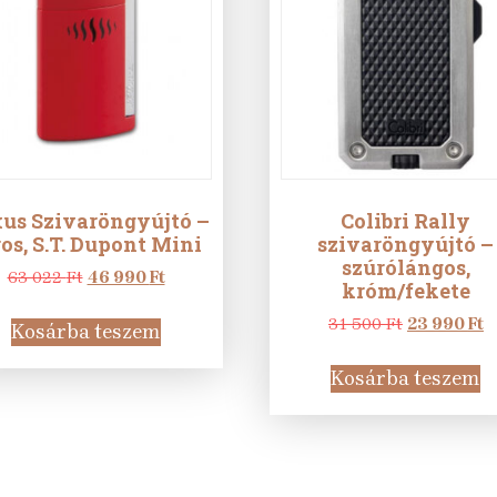
us Szivaröngyújtó –
Colibri Rally
ros, S.T. Dupont Mini
szivaröngyújtó –
szúrólángos,
Original
Current
63 022
Ft
46 990
Ft
króm/fekete
price
price
was:
is:
Original
C
31 500
Ft
23 990
Ft
Kosárba teszem
63
46
price
p
022 Ft.
990 Ft.
was:
is
Kosárba teszem
31
2
500 Ft.
9