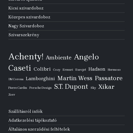
Kicsi szivardoboz
Közepes szivardoboz
Nagy Szivardoboz
Szivarszekrény
Achenty!
Angelo
Ambiente
Caseti
Colibri
Hadson
Cozy
Ermuri
Eurojet
Hermoso
Passatore
Martin Wess
Lamborghini
IM Corona
S.T. Dupont
Xikar
Pierre Cardin
Porsche Design
Sky
Zorr
Szállításról infók
Adatkezelési tájékoztató
Általános szerződési feltételek