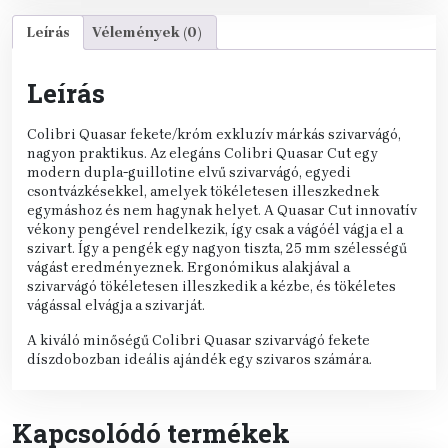
Leírás
Vélemények (0)
Leírás
Colibri Quasar fekete/króm exkluzív márkás szivarvágó,
nagyon praktikus. Az elegáns Colibri Quasar Cut egy
modern dupla-guillotine elvű szivarvágó, egyedi
csontvázkésekkel, amelyek tökéletesen illeszkednek
egymáshoz és nem hagynak helyet. A Quasar Cut innovatív
vékony pengével rendelkezik, így csak a vágóél vágja el a
szivart. Így a pengék egy nagyon tiszta, 25 mm szélességű
vágást eredményeznek. Ergonómikus alakjával a
szivarvágó tökéletesen illeszkedik a kézbe, és tökéletes
vágással elvágja a szivarját.
A kiváló minőségű Colibri Quasar szivarvágó fekete
díszdobozban ideális ajándék egy szivaros számára.
Kapcsolódó termékek