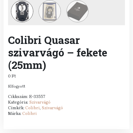
Colibri Quasar
szivarvágó – fekete
(25mm)
0
Ft
Elfogyott
Cikkszám:
E-33557
Kategória:
Szivarvágó
Címkék:
Colibri
,
Szivarvágó
Márka:
Colibri