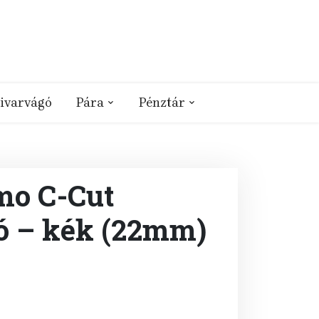
ivarvágó
Pára
Pénztár
mo C-Cut
ó – kék (22mm)