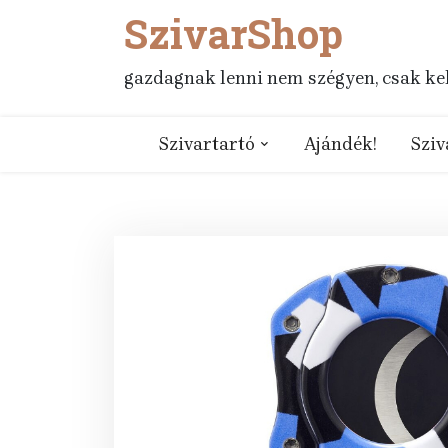
SzivarShop
Skip
to
content
gazdagnak lenni nem szégyen, csak kell
Szivartartó
Ajándék!
Sziv