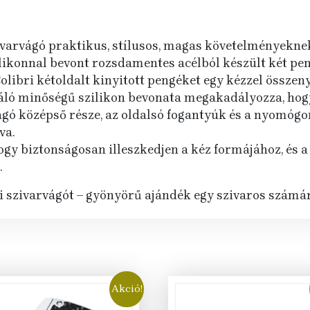
varvágó praktikus, stílusos, magas követelményeknek
likonnal bevont rozsdamentes acélból készült két pen
ibri kétoldalt kinyitott pengéket egy kézzel összeny
váló minőségű szilikon bevonata megakadályozza, hog
ó középső része, az oldalsó fogantyúk és a nyomógo
va.
hogy biztonságosan illeszkedjen a kéz formájához, és 
.
i szivarvágót – gyönyörű ajándék egy szivaros számár
Akció!