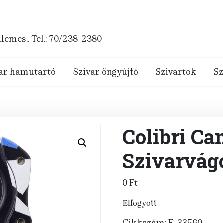
emes.. Tel.: 70/238-2380
ar hamutartó
Szivar öngyújtó
Szivartok
Sz
Colibri Ca
Szivarvág
0
Ft
Elfogyott
Cikkszám:
E-33560