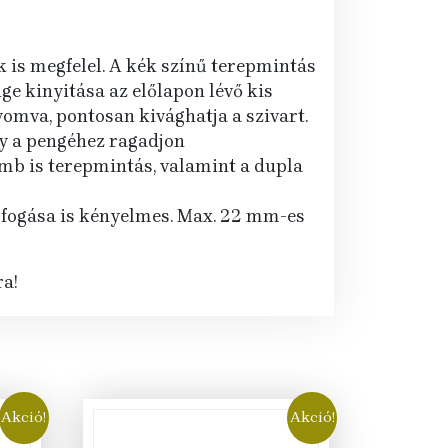
 is megfelel. A kék színű terepmintás
ge kinyitása az előlapon lévő kis
omva, pontosan kivághatja a szivart.
y a pengéhez ragadjon
mb is terepmintás, valamint a dupla
a fogása is kényelmes. Max. 22 mm-es
a!
Akció!
Akció!