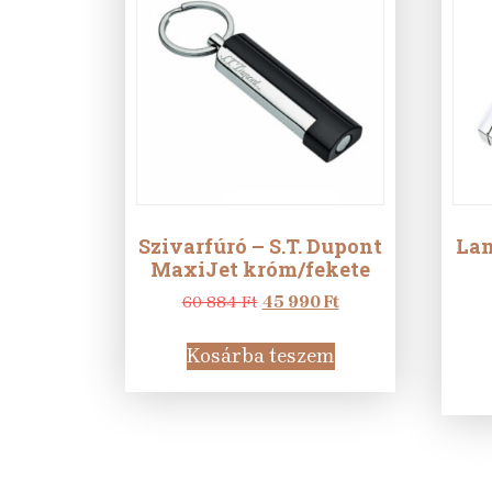
Szivarfúró – S.T. Dupont
Lam
MaxiJet króm/fekete
Original
Current
60 884
Ft
45 990
Ft
price
price
was:
is:
Kosárba teszem
60
45
884 Ft.
990 Ft.