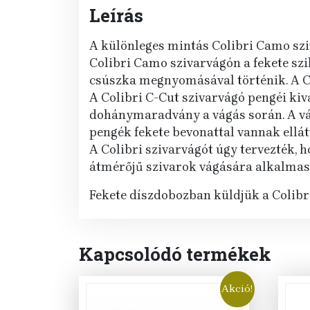
Leírás
A különleges mintás Colibri Camo szi
Colibri Camo szivarvágón a fekete szi
csúszka megnyomásával történik. A Col
A Colibri C-Cut szivarvágó pengéi ki
dohánymaradvány a vágás során. A vág
pengék fekete bevonattal vannak ellát
A Colibri szivarvágót úgy tervezték, 
átmérőjű szivarok vágására alkalmas
Fekete díszdobozban küldjük a Colibr
Kapcsolódó termékek
Akció!