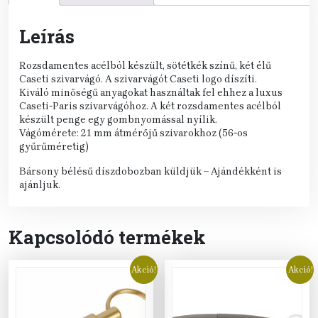
Leírás
Rozsdamentes acélból készült, sötétkék színű, két élű
Caseti szivarvágó. A szivarvágót Caseti logo díszíti.
Kiváló minőségű anyagokat használtak fel ehhez a luxus
Caseti-Paris szivarvágóhoz. A két rozsdamentes acélból
készült penge egy gombnyomással nyílik.
Vágómérete: 21 mm átmérőjű szivarokhoz (56-os
gyűrűméretig)
Bársony bélésű díszdobozban küldjük – Ajándékként is
ajánljuk.
Kapcsolódó termékek
Akció!
Akció!