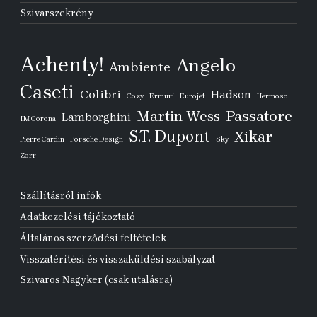
Szivarszekrény
Achenty!
Angelo
Ambiente
Caseti
Colibri
Hadson
Cozy
Ermuri
Eurojet
Hermoso
Passatore
Martin Wess
Lamborghini
IM Corona
S.T. Dupont
Xikar
Pierre Cardin
Porsche Design
Sky
Zorr
Szállításról infók
Adatkezelési tájékoztató
Általános szerződési feltételek
Visszatérítési és visszaküldési szabályzat
Szivaros Nagyker (csak utalásra)