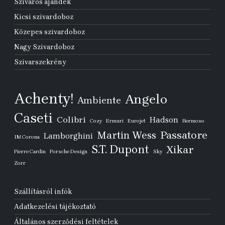
Szivaros ajándék
Kicsi szivardoboz
Közepes szivardoboz
Nagy Szivardoboz
Szivarszekrény
Achenty!
Angelo
Ambiente
Caseti
Colibri
Hadson
Cozy
Ermuri
Eurojet
Hermoso
Passatore
Martin Wess
Lamborghini
IM Corona
S.T. Dupont
Xikar
Pierre Cardin
Porsche Design
Sky
Zorr
Szállításról infók
Adatkezelési tájékoztató
Általános szerződési feltételek