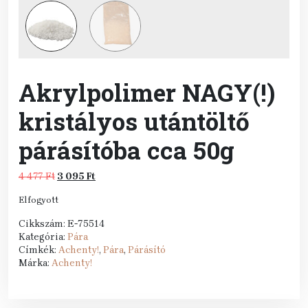
Akrylpolimer NAGY(!)
kristályos utántöltő
párásítóba cca 50g
Original
Current
4 477
Ft
3 095
Ft
price
price
Elfogyott
was:
is:
4
3
Cikkszám:
E-75514
477 Ft.
095 Ft.
Kategória:
Pára
Címkék:
Achenty!
,
Pára
,
Párásító
Márka:
Achenty!