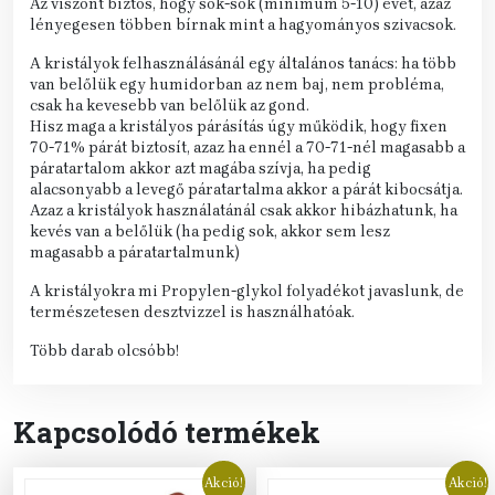
Az viszont biztos, hogy sok-sok (minimum 5-10) évet, azaz
lényegesen többen bírnak mint a hagyományos szivacsok.
A kristályok felhasználásánál egy általános tanács: ha több
van belőlük egy humidorban az nem baj, nem probléma,
csak ha kevesebb van belőlük az gond.
Hisz maga a kristályos párásítás úgy működik, hogy fixen
70-71% párát biztosít, azaz ha ennél a 70-71-nél magasabb a
páratartalom akkor azt magába szívja, ha pedig
alacsonyabb a levegő páratartalma akkor a párát kibocsátja.
Azaz a kristályok használatánál csak akkor hibázhatunk, ha
kevés van a belőlük (ha pedig sok, akkor sem lesz
magasabb a páratartalmunk)
A kristályokra mi Propylen-glykol folyadékot javaslunk, de
természetesen desztvizzel is használhatóak.
Több darab olcsóbb!
Kapcsolódó termékek
Akció!
Akció!