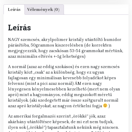
Leírás
Vélemények (0)
Leírás
NAGY szemcsés, akrylpolimer kristály utántöltő humidor
párásítóba, 50grammos kiszerelésben (de korrekten
megjegyezzük, hogy zacskósan 53-54 grammokat mértünk,
azaz minimális eltérés +-1g lehetséges)
A normál (azaz az eddig szokásos) és ezen nagy szemcsés
kristály közt „csak” az a különbség, hogy ez ugyan
fajlagosan egy minimálisan kevesebb folyadékot képes
felvenni (mint a pici azaz normál) ÁM ezen nagy
lényegesen kényelmesebben kezelhető (mert nem olyan
apró) mint a hagyományos, eddig megszokott méretű
kristályok. (aki szedegetett már össze szétgurult normál
azaz apró kristályokat, az nagyon értékelni fogja
)
Az amerikai forgalmazói szerint „örökké” jók, azaz
akárhány utántöltésre képesek, de mi ezt nem tudjuk,
ilyen sok („örökké”) tapasztalatunk nekünk még nincsen.