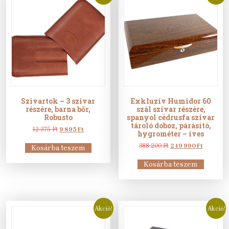
Szivartok – 3 szivar
Exkluzív Humidor 60
részére, barna bőr,
szál szivar részére,
Robusto
spanyol cédrusfa szivar
tároló doboz, párásító,
Original
Current
12 375
Ft
9 895
Ft
hygrométer – íves
price
price
was:
is:
Original
Current
388 200
Ft
249 990
Ft
Kosárba teszem
12
9
price
price
375 Ft.
895 Ft.
was:
is:
Kosárba teszem
388
249
200 Ft.
990 Ft.
Akció!
Akció!