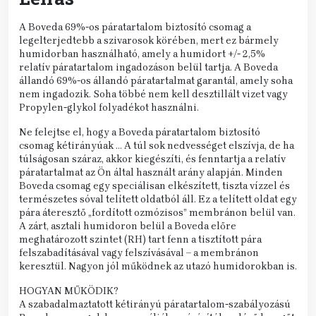
A Boveda 69%-os páratartalom biztosító csomag a
legelterjedtebb a szivarosok körében, mert ez bármely
humidorban használható, amely a humidort +/- 2,5%
relatív páratartalom ingadozáson belül tartja. A Boveda
állandó 69%-os állandó páratartalmat garantál, amely soha
nem ingadozik. Soha többé nem kell desztillált vizet vagy
Propylen-glykol folyadékot használni.
Ne felejtse el, hogy a Boveda páratartalom biztosító
csomag kétirányúak … A túl sok nedvességet elszívja, de ha
túlságosan száraz, akkor kiegészíti, és fenntartja a relatív
páratartalmat az Ön által használt arány alapján. Minden
Boveda csomag egy speciálisan elkészített, tiszta vízzel és
természetes sóval telített oldatból áll. Ez a telített oldat egy
pára áteresztő „fordított ozmózisos” membránon belül van.
A zárt, asztali humidoron belül a Boveda előre
meghatározott szintet (RH) tart fenn a tisztított pára
felszabadításával vagy felszívásával – a membránon
keresztül. Nagyon jól működnek az utazó humidorokban is.
HOGYAN MŰKÖDIK?
A szabadalmaztatott kétirányú páratartalom-szabályozású