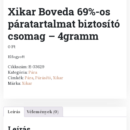
Xikar Boveda 69%-os
páratartalmat biztosító
csomag – 4gramm
0
Ft
Elfogyott
Cikkszám:
E-33629
Kategória:
Pára
Címkék:
Pára
,
Párásító
,
Xikar
Márka:
Xikar
Leírás
Vélemények (0)
Leírás