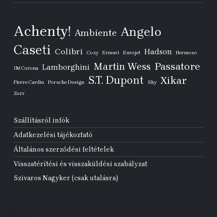
Achenty!
Angelo
Ambiente
Caseti
Colibri
Hadson
Cozy
Ermuri
Eurojet
Hermoso
Passatore
Martin Wess
Lamborghini
IM Corona
S.T. Dupont
Xikar
Pierre Cardin
Porsche Design
Sky
Zorr
Szállításról infók
Adatkezelési tájékoztató
Általános szerződési feltételek
Visszatérítési és visszaküldési szabályzat
Szivaros Nagyker (csak utalásra)