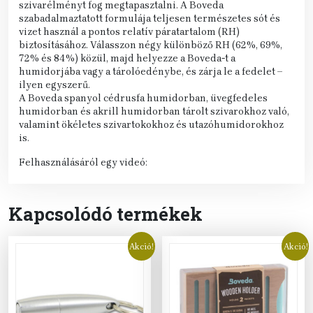
szivarélményt fog megtapasztalni. A Boveda
szabadalmaztatott formulája teljesen természetes sót és
vizet használ a pontos relatív páratartalom (RH)
biztosításához. Válasszon négy különböző RH (62%, 69%,
72% és 84%) közül, majd helyezze a Boveda-t a
humidorjába vagy a tárolóedénybe, és zárja le a fedelet –
ilyen egyszerű.
A Boveda spanyol cédrusfa humidorban, üvegfedeles
humidorban és akrill humidorban tárolt szivarokhoz való,
valamint ökéletes szivartokokhoz és utazóhumidorokhoz
is.
Felhasználásáról egy videó:
Kapcsolódó termékek
Akció!
Akció!