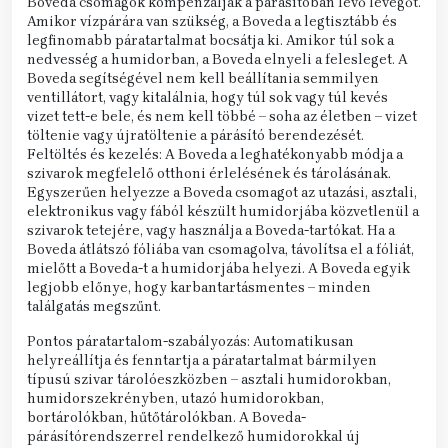
Boveda csomagok kompenzálják a párásítóban lévő levegőt.
Amikor vízpárára van szükség, a Boveda a legtisztább és
legfinomabb páratartalmat bocsátja ki. Amikor túl sok a
nedvesség a humidorban, a Boveda elnyeli a felesleget. A
Boveda segítségével nem kell beállítania semmilyen
ventillátort, vagy kitalálnia, hogy túl sok vagy túl kevés
vizet tett-e bele, és nem kell többé – soha az életben – vizet
töltenie vagy újratöltenie a párásító berendezését.
Feltöltés és kezelés: A Boveda a leghatékonyabb módja a
szivarok megfelelő otthoni érlelésének és tárolásának.
Egyszerűen helyezze a Boveda csomagot az utazási, asztali,
elektronikus vagy fából készült humidorjába közvetlenül a
szivarok tetejére, vagy használja a Boveda-tartókat. Ha a
Boveda átlátszó fóliába van csomagolva, távolítsa el a fóliát,
mielőtt a Boveda-t a humidorjába helyezi. A Boveda egyik
legjobb előnye, hogy karbantartásmentes – minden
találgatás megszűnt.
Pontos páratartalom-szabályozás: Automatikusan
helyreállítja és fenntartja a páratartalmat bármilyen
típusú szivar tárolóeszközben – asztali humidorokban,
humidorszekrényben, utazó humidorokban,
bortárolókban, hűtőtárolókban. A Boveda-
párásítórendszerrel rendelkező humidorokkal új