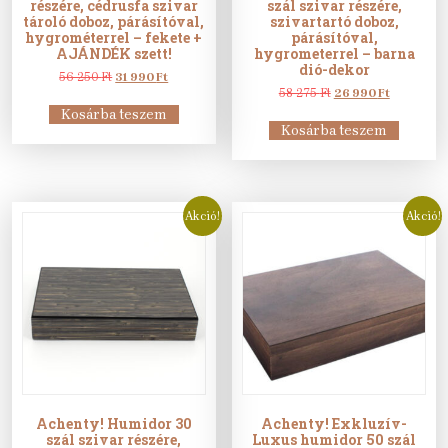
részére, cédrusfa szivar
szál szivar részére,
tároló doboz, párásítóval,
szivartartó doboz,
hygrométerrel – fekete +
párásítóval,
AJÁNDÉK szett!
hygrometerrel – barna
dió-dekor
Original
Current
56 250
Ft
31 990
Ft
price
price
Original
Current
58 275
Ft
26 990
Ft
was:
is:
price
price
Kosárba teszem
56
31
was:
is:
Kosárba teszem
250 Ft.
990 Ft.
58
26
275 Ft.
990 Ft.
Akció!
Akció!
Achenty! Humidor 30
Achenty! Exkluzív-
szál szivar részére,
Luxus humidor 50 szál