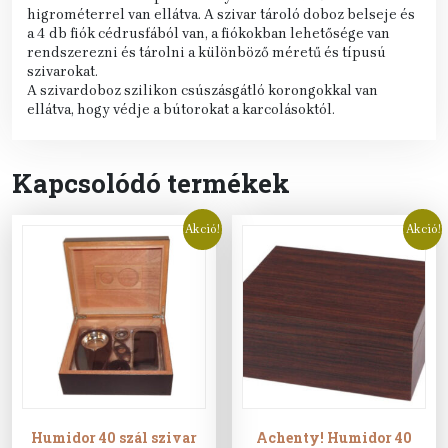
higrométerrel van ellátva. A szivar tároló doboz belseje és
a 4 db fiók cédrusfából van, a fiókokban lehetősége van
rendszerezni és tárolni a különböző méretű és típusú
szivarokat.
A szivardoboz szilikon csúszásgátló korongokkal van
ellátva, hogy védje a bútorokat a karcolásoktól.
Kapcsolódó termékek
Akció!
Akció!
Humidor 40 szál szivar
Achenty! Humidor 40