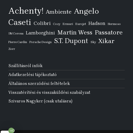
Achenty!
Angelo
Ambiente
Caseti
Colibri
Hadson
Cozy
Ermuri
Eurojet
Hermoso
Passatore
Martin Wess
Lamborghini
IM Corona
S.T. Dupont
Xikar
Pierre Cardin
Porsche Design
Sky
Zorr
Szállításról infók
Adatkezelési tájékoztató
Általános szerződési feltételek
Visszatérítési és visszaküldési szabályzat
Szivaros Nagyker (csak utalásra)
+0