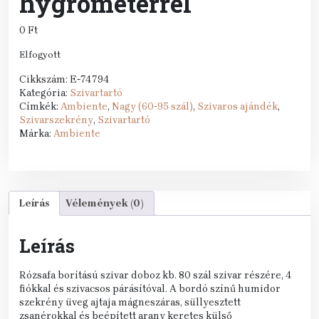
hygrometerrel
0
Ft
Elfogyott
Cikkszám:
E-74794
Kategória:
Szivartartó
Címkék:
Ambiente
,
Nagy (60-95 szál)
,
Szivaros ajándék
,
Szivarszekrény
,
Szivartartó
Márka:
Ambiente
Leírás
Vélemények (0)
Leírás
Rózsafa borítású szivar doboz kb. 80 szál szivar részére, 4
fiókkal és szivacsos párásítóval. A bordó színű humidor
szekrény üveg ajtaja mágneszáras, süllyesztett
zsanérokkal és beépített arany keretes külső