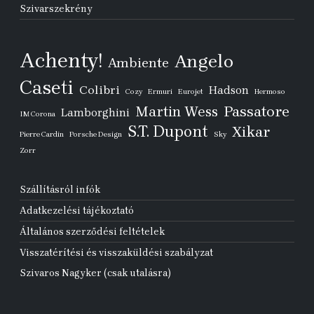
Szivarszekrény
Achenty!
Angelo
Ambiente
Caseti
Colibri
Hadson
Cozy
Ermuri
Eurojet
Hermoso
Passatore
Martin Wess
Lamborghini
IM Corona
S.T. Dupont
Xikar
Pierre Cardin
Porsche Design
Sky
Zorr
Szállításról infók
Adatkezelési tájékoztató
Általános szerződési feltételek
Visszatérítési és visszaküldési szabályzat
Szivaros Nagyker (csak utalásra)