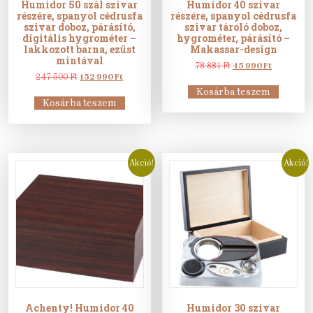
Humidor 50 szál szivar
Humidor 40 szivar
részére, spanyol cédrusfa
részére, spanyol cédrusfa
szivar doboz, párásító,
szivar tároló doboz,
digitális hygrométer –
hygrométer, párásító –
lakkozott barna, ezüst
Makassar-design
mintával
Original
Current
78 881
Ft
45 990
Ft
Original
Current
price
price
247 500
Ft
152 990
Ft
price
price
was:
is:
Kosárba teszem
was:
is:
78
45
Kosárba teszem
247
152
881 Ft.
990 Ft.
500 Ft.
990 Ft.
Akció!
Akció!
Achenty! Humidor 40
Humidor 30 szivar