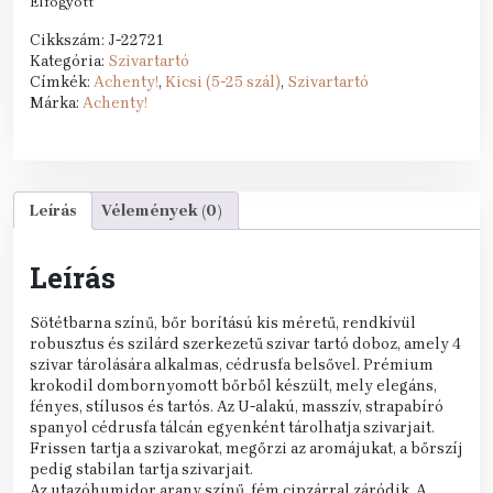
Elfogyott
Cikkszám:
J-22721
Kategória:
Szivartartó
Címkék:
Achenty!
,
Kicsi (5-25 szál)
,
Szivartartó
Márka:
Achenty!
Leírás
Vélemények (0)
Leírás
Sötétbarna színű, bőr borítású kis méretű, rendkívül
robusztus és szilárd szerkezetű szivar tartó doboz, amely 4
szivar tárolására alkalmas, cédrusfa belsővel. Prémium
krokodil dombornyomott bőrből készült, mely elegáns,
fényes, stílusos és tartós. Az U-alakú, masszív, strapabíró
spanyol cédrusfa tálcán egyenként tárolhatja szivarjait.
Frissen tartja a szivarokat, megőrzi az aromájukat, a bőrszíj
pedig stabilan tartja szivarjait.
Az utazóhumidor arany színű, fém cipzárral záródik. A