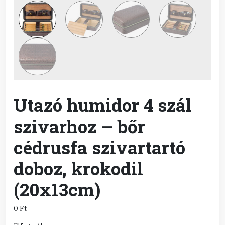
Utazó humidor 4 szál
szivarhoz – bőr
cédrusfa szivartartó
doboz, krokodil
(20x13cm)
0
Ft