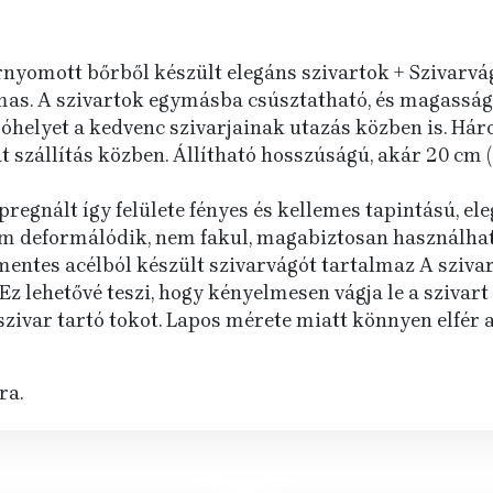
yomott bőrből készült elegáns szivartok + Szivarvá
lmas. A szivartok egymásba csúsztatható, és magass
rolóhelyet a kedvenc szivarjainak utazás közben is. H
t szállítás közben. Állítható hosszúságú, akár 20 cm
pregnált így felülete fényes és kellemes tapintású, ele
nem deformálódik, nem fakul, magabiztosan használhat
entes acélból készült szivarvágót tartalmaz A szivar
z lehetővé teszi, hogy kényelmesen vágja le a szivart a
a szivar tartó tokot. Lapos mérete miatt könnyen elfér
ra.