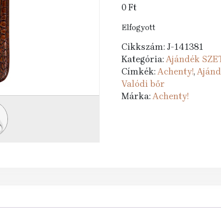
0
Ft
Elfogyott
Cikkszám:
J-141381
Kategória:
Ajándék SZE
Címkék:
Achenty!
,
Ajánd
Valódi bőr
Márka:
Achenty!