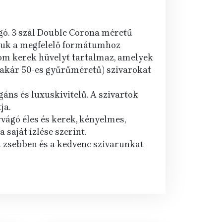
gó. 3 szál Double Corona méretű
águk a megfelelő formátumhoz
árom kerek hüvelyt tartalmaz, amelyek
 (akár 50-es gyűrűméretű) szivarokat
gáns és luxuskivitelű. A szivartok
ja.
vágó éles és kerek, kényelmes,
 saját ízlése szerint.
 a zsebben és a kedvenc szivarunkat