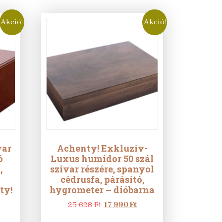
Akció!
Akció!
var
Achenty! Exkluzív-
ó
Luxus humidor 50 szál
,
szivar részére, spanyol
cédrusfa, párásító,
ty!
hygrometer – dióbarna
urrent
Original
Current
25 628
Ft
17 990
Ft
rice
price
price