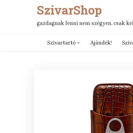
SzivarShop
Skip
to
content
gazdagnak lenni nem szégyen, csak kell
Szivartartó
Ajándék!
Sziv