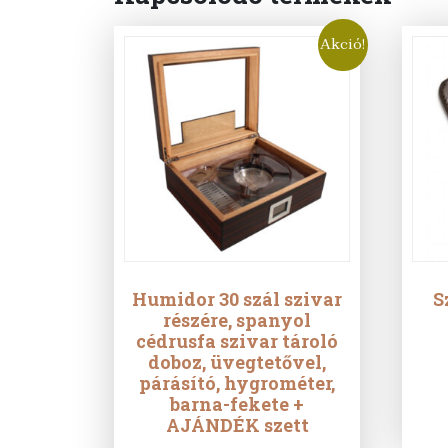
Akció!
Humidor 30 szál szivar
S
részére, spanyol
cédrusfa szivar tároló
doboz, üvegtetővel,
párásító, hygrométer,
barna-fekete +
AJÁNDÉK szett