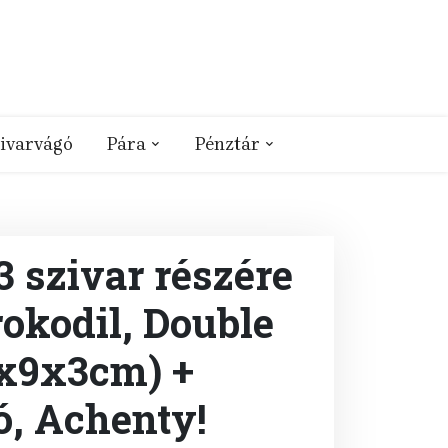
ivarvágó
Pára
Pénztár
3 szivar részére
okodil, Double
8x9x3cm) +
ó, Achenty!