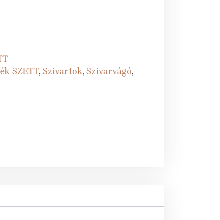
TT
ék SZETT
,
Szivartok
,
Szivarvágó
,