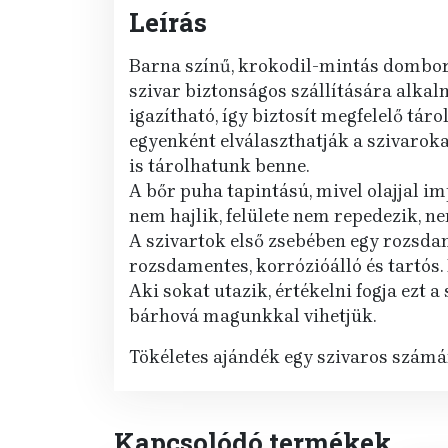
Leírás
Barna színű, krokodil-mintás domborn
szivar biztonságos szállítására alka
igazítható, így biztosít megfelelő tá
egyenként elválaszthatják a szivaroka
is tárolhatunk benne.
A bőr puha tapintású, mivel olajjal im
nem hajlik, felülete nem repedezik, 
A szivartok első zsebében egy rozsdam
rozsdamentes, korrózióálló és tartós. E
Aki sokat utazik, értékelni fogja ezt 
bárhová magunkkal vihetjük.
Tökéletes ajándék egy szivaros számá
Kapcsolódó termékek