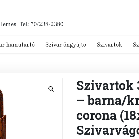
emes.. Tel.: 70/238-2380
ar hamutartó
Szivar öngyújtó
Szivartok
Sz
Szivartok 
– barna/kr
corona (1
Szivarvág