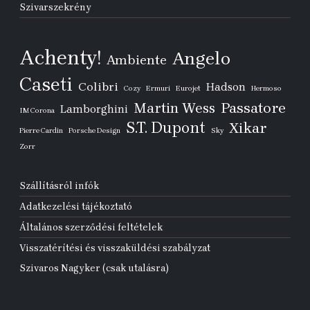
Szivarszekrény
Achenty!
Angelo
Ambiente
Caseti
Colibri
Hadson
Cozy
Ermuri
Eurojet
Hermoso
Passatore
Martin Wess
Lamborghini
IM Corona
S.T. Dupont
Xikar
Pierre Cardin
Porsche Design
Sky
Zorr
Szállításról infók
Adatkezelési tájékoztató
Általános szerződési feltételek
Visszatérítési és visszaküldési szabályzat
Szivaros Nagyker (csak utalásra)