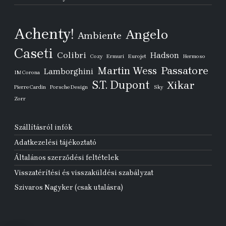
Achenty!
Angelo
Ambiente
Caseti
Colibri
Hadson
Cozy
Ermuri
Eurojet
Hermoso
Passatore
Martin Wess
Lamborghini
IM Corona
S.T. Dupont
Xikar
Pierre Cardin
Porsche Design
Sky
Zorr
Szállításról infók
Adatkezelési tájékoztató
Általános szerződési feltételek
Visszatérítési és visszaküldési szabályzat
Szivaros Nagyker (csak utalásra)