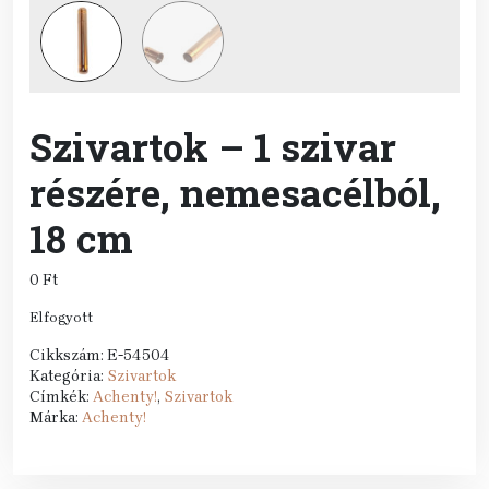
Szivartok – 1 szivar
részére, nemesacélból,
18 cm
0
Ft
Elfogyott
Cikkszám:
E-54504
Kategória:
Szivartok
Címkék:
Achenty!
,
Szivartok
Márka:
Achenty!