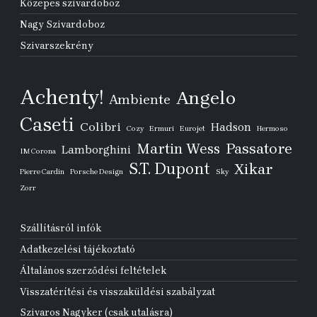
Közepes szivardoboz
Nagy Szivardoboz
Szivarszekrény
Achenty!
Angelo
Ambiente
Caseti
Colibri
Hadson
Cozy
Ermuri
Eurojet
Hermoso
Passatore
Martin Wess
Lamborghini
IM Corona
S.T. Dupont
Xikar
Pierre Cardin
Porsche Design
Sky
Zorr
Szállításról infók
Adatkezelési tájékoztató
Általános szerződési feltételek
Visszatérítési és visszaküldési szabályzat
Szivaros Nagyker (csak utalásra)