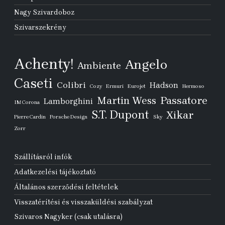
Nagy Szivardoboz
Szivarszekrény
Achenty!
Angelo
Ambiente
Caseti
Colibri
Hadson
Cozy
Ermuri
Eurojet
Hermoso
Passatore
Martin Wess
Lamborghini
IM Corona
S.T. Dupont
Xikar
Pierre Cardin
Porsche Design
Sky
Zorr
Szállításról infók
Adatkezelési tájékoztató
Általános szerződési feltételek
Visszatérítési és visszaküldési szabályzat
Szivaros Nagyker (csak utalásra)