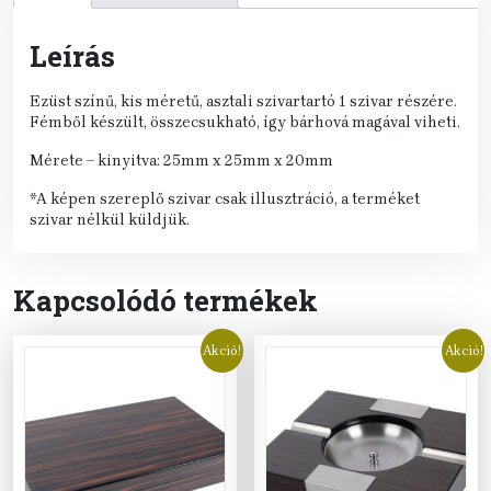
Leírás
Ezüst színű, kis méretű, asztali szivartartó 1 szivar részére.
Fémből készült, összecsukható, így bárhová magával viheti.
Mérete – kinyitva: 25mm x 25mm x 20mm
*A képen szereplő szivar csak illusztráció, a terméket
szivar nélkül küldjük.
Kapcsolódó termékek
Akció!
Akció!