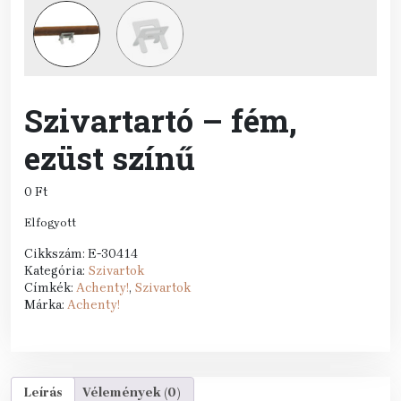
Szivartartó – fém,
ezüst színű
0
Ft
Elfogyott
Cikkszám:
E-30414
Kategória:
Szivartok
Címkék:
Achenty!
,
Szivartok
Márka:
Achenty!
Leírás
Vélemények (0)