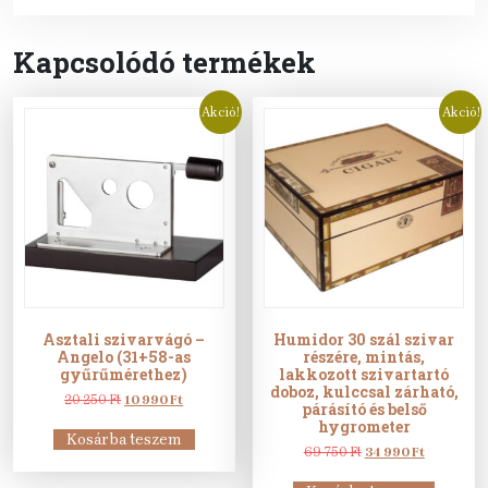
Kapcsolódó termékek
Akció!
Akció!
Asztali szivarvágó –
Humidor 30 szál szivar
Angelo (31+58-as
részére, mintás,
gyűrűmérethez)
lakkozott szivartartó
doboz, kulccsal zárható,
Original
Current
20 250
Ft
10 990
Ft
párásító és belső
price
price
hygrometer
was:
is:
Kosárba teszem
20
10
Original
Current
69 750
Ft
34 990
Ft
250 Ft.
990 Ft.
price
price
was:
is: