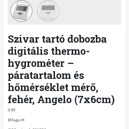
Szivar tartó dobozba
digitális thermo-
hygrométer –
páratartalom és
hőmérséklet mérő,
fehér, Angelo (7x6cm)
0
Ft
Elfogyott