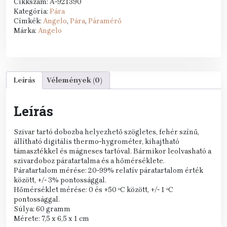
Cikkszám:
A-921390
Kategória:
Pára
Címkék:
Angelo
,
Pára
,
Páramérő
Márka:
Angelo
Leírás
Vélemények (0)
Leírás
Szivar tartó dobozba helyezhető szögletes, fehér színű,
állítható digitális thermo-hygrométer, kihajtható
támasztékkel és mágneses tartóval. Bármikor leolvasható a
szivardoboz páratartalma és a hőmérséklete.
Páratartalom mérése: 20-99% relatív páratartalom érték
között, +/- 3% pontossággal.
Hőmérséklet mérése: 0 és +50 ºC között, +/- 1 ºC
pontossággal.
Súlya: 60 gramm
Mérete: 7,5 x 6,5 x 1 cm