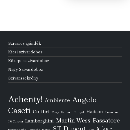
Szivaros ajándék
Kicsi szivardoboz
Közepes szivardoboz
Nagy Szivardoboz
Szivarszekrény
Achenty!
Angelo
Ambiente
Caseti
Colibri
Hadson
Cozy
Ermuri
Eurojet
Hermoso
Passatore
Martin Wess
Lamborghini
IM Corona
S.T. Dupont
Xikar
Pierre Cardin
Porsche Design
Sky