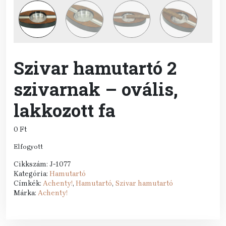
Szivar hamutartó 2
szivarnak – ovális,
lakkozott fa
0
Ft
Elfogyott
Cikkszám:
J-1077
Kategória:
Hamutartó
Címkék:
Achenty!
,
Hamutartó
,
Szivar hamutartó
Márka:
Achenty!