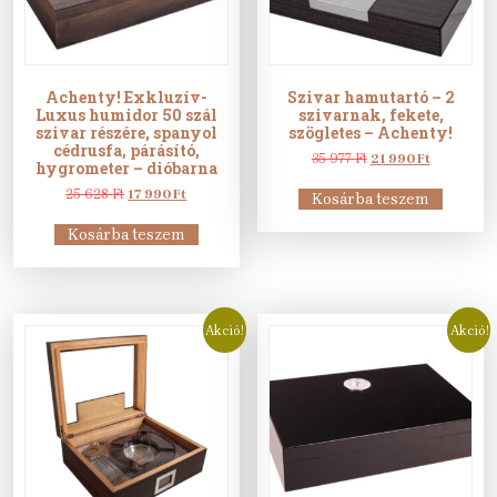
Achenty! Exkluzív-
Szivar hamutartó – 2
Luxus humidor 50 szál
szivarnak, fekete,
szivar részére, spanyol
szögletes – Achenty!
cédrusfa, párásító,
Original
Current
35 977
Ft
21 990
Ft
hygrometer – dióbarna
price
price
Original
Current
was:
is:
25 628
Ft
17 990
Ft
Kosárba teszem
price
price
35
21
was:
is:
977 Ft.
990 Ft.
Kosárba teszem
25
17
628 Ft.
990 Ft.
Akció!
Akció!