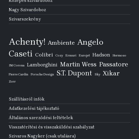
Közepes szivardoboz
Nagy Szivardoboz
Szivarszekrény
Achenty!
Angelo
Ambiente
Caseti
Colibri
Hadson
Cozy
Ermuri
Eurojet
Hermoso
Passatore
Martin Wess
Lamborghini
IM Corona
S.T. Dupont
Xikar
Pierre Cardin
Porsche Design
Sky
Zorr
Szállításról infók
Adatkezelési tájékoztató
Általános szerződési feltételek
Visszatérítési és visszaküldési szabályzat
Szivaros Nagyker (csak utalásra)