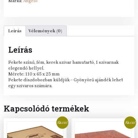
Márka:
Angelo
mennyiség
Leírás
Vélemények (0)
Leírás
Fekete színű, fém, kerek szivar hamutartó, 1 szivarnak
elegendő hellyel.
Mérete: 110 x 65 x 25 mm
Fekete díszdobozban küldjük – Gyönyörű ajándék lehet
egy szivaros számára.
Kapcsolódó termékek
Akció!
Akció!