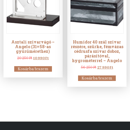
Asztali szivarvágó –
Humidor 40 szál szivar
Angelo (31+58-as
részére, szürke, fémvázas
gyűrűmérethez)
cédrusfa szivar doboz,
párásítóval,
Original
Current
20 250
Ft
10 990
Ft
hygrométerrel – Angelo
price
price
was:
is:
Original
Current
56 250
Ft
27 990
Ft
Kosárba teszem
20
10
price
price
250 Ft.
990 Ft.
was:
is:
Kosárba teszem
56
27
250 Ft.
990 Ft.