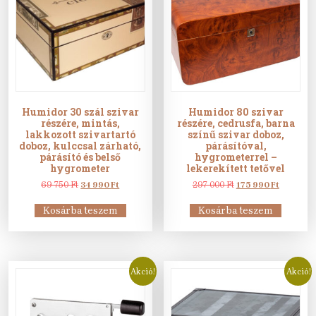
Humidor 30 szál szivar
Humidor 80 szivar
részére, mintás,
részére, cedrusfa, barna
lakkozott szivartartó
színű szivar doboz,
doboz, kulccsal zárható,
párásítóval,
párásító és belső
hygrometerrel –
hygrometer
lekerekített tetővel
Original
Current
Original
Current
69 750
Ft
34 990
Ft
297 000
Ft
175 990
Ft
price
price
price
price
was:
is:
was:
is:
Kosárba teszem
Kosárba teszem
69
34
297
175
750 Ft.
990 Ft.
000 Ft.
990 Ft.
Akció!
Akció!