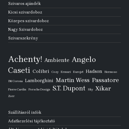
Szivaros ajándék
Kicsi szivardoboz
Közepes szivardoboz
Nagy Szivardoboz
Szivarszekrény
Achenty!
Angelo
Ambiente
Caseti
Colibri
Hadson
Cozy
Ermuri
Eurojet
Hermoso
Passatore
Martin Wess
Lamborghini
IM Corona
S.T. Dupont
Xikar
Pierre Cardin
Porsche Design
Sky
Zorr
Szállításról infók
Adatkezelési tájékoztató