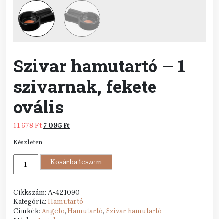
Szivar hamutartó – 1
szivarnak, fekete
ovális
Original
Current
11 678
Ft
7 095
Ft
price
price
Készleten
was:
is:
11
7
Szivar
678 Ft.
Kosárba teszem
095 Ft.
hamutartó
-
1
Cikkszám:
A-421090
szivarnak,
Kategória:
Hamutartó
fekete
Címkék:
Angelo
,
Hamutartó
,
Szivar hamutartó
ovális