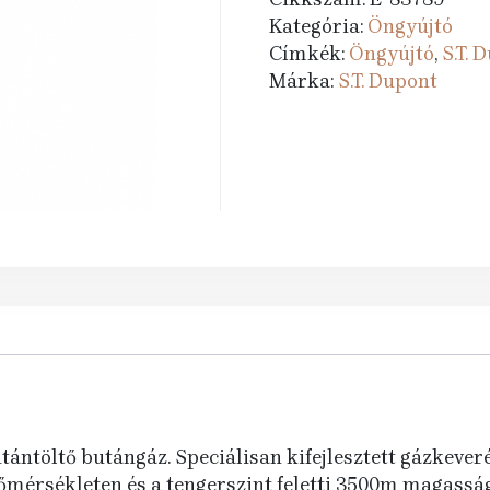
404 Ft.
795 Ft.
Kategória:
Öngyújtó
Címkék:
Öngyújtó
,
S.T. 
Márka:
S.T. Dupont
tántöltő butángáz. Speciálisan kifejlesztett gázkeve
g hőmérsékleten és a tengerszint feletti 3500m magassá