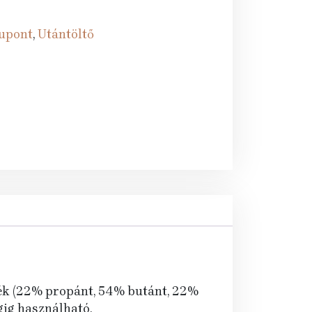
Dupont
,
Utántöltő
rék (22% propánt, 54% butánt, 22%
gig használható.