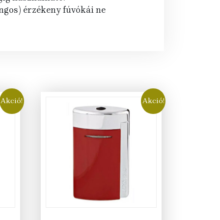
ángos) érzékeny fúvókái ne
Akció!
Akció!