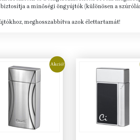
 biztosítja a minőségi öngyújtók (különösen a szúról
yújtókhoz, meghosszabbítva azok élettartamát!
Akció!