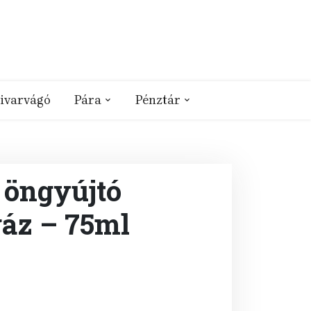
ivarvágó
Pára
Pénztár
 öngyújtó
gáz – 75ml
t