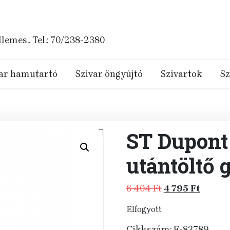
emes.. Tel.: 70/238-2380
ar hamutartó
Szivar öngyújtó
Szivartok
Sz
ST Dupont
utántöltő 
Original
Curren
6 404
Ft
4 795
Ft
price
price
Elfogyott
was:
is:
6
4
Cikkszám:
E-83789