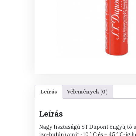
Leírás
Vélemények (0)
Leírás
Nagy tisztaságú ST Dupont öngyújtó u
izo-bután) amit -10 ° C és + 45 ° C-i