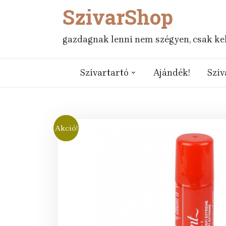
SzivarShop
Skip
to
content
gazdagnak lenni nem szégyen, csak kell
Szivartartó
Ajándék!
Sziv
Akció!