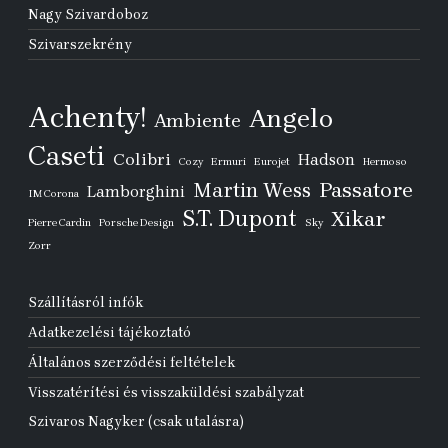
Nagy Szivardoboz
Szivarszekrény
Achenty!
Angelo
Ambiente
Caseti
Colibri
Hadson
Cozy
Ermuri
Eurojet
Hermoso
Passatore
Martin Wess
Lamborghini
IM Corona
S.T. Dupont
Xikar
Pierre Cardin
Porsche Design
Sky
Zorr
Szállításról infók
Adatkezelési tájékoztató
Általános szerződési feltételek
Visszatérítési és visszaküldési szabályzat
Szivaros Nagyker (csak utalásra)