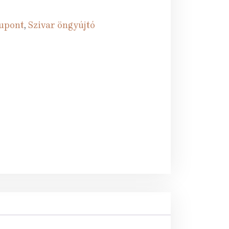
Dupont
,
Szivar öngyújtó