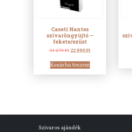
Caseti Nantes
szivaröngyújtó –
szi
fekete/ezüst
Original
Current
31 275
Ft
22 990
Ft
price
price
was:
is:
Kosárba teszem
31
22
275 Ft.
990 Ft.
Szivaros ajándék