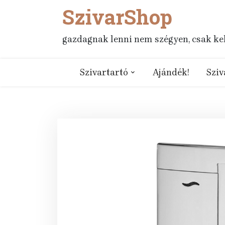
SzivarShop
Skip
to
content
gazdagnak lenni nem szégyen, csak kell
Szivartartó
Ajándék!
Sziv