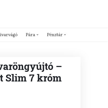
ivarvágó
Pára
Pénztár
varöngyújtó –
t Slim 7 króm