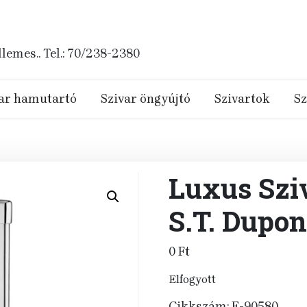
emes.. Tel.: 70/238-2380
ar hamutartó
Szivar öngyújtó
Szivartok
Sz
Luxus Szi
S.T. Dupon
0
Ft
Elfogyott
Cikkszám:
E-90580