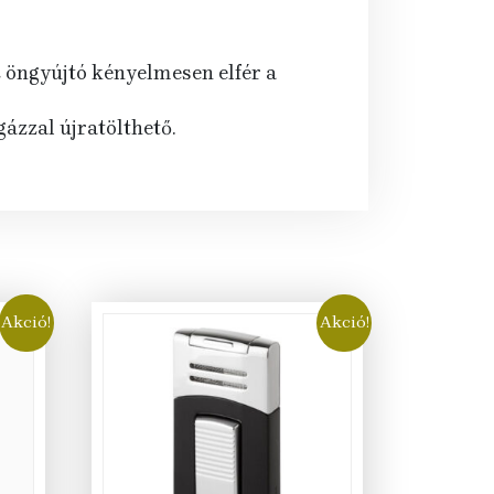
z öngyújtó kényelmesen elfér a
ázzal újratölthető.
Akció!
Akció!