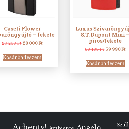
Caseti Flower
Luxus Szivaröngyú
varöngyújtó – fekete
S.T. Dupont Mini 
piros/fekete
Original
Current
29 250
Ft
20 000
Ft
price
price
Original
C
80 105
Ft
59 990
Ft
was:
is:
price
p
Kosárba teszem
29
20
was:
is
Kosárba teszem
250 Ft.
000 Ft.
80
5
105 Ft.
9
Száll
Achenty!
Angelo
Ambiente