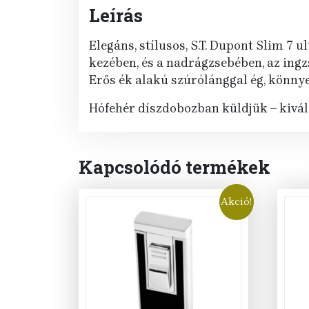
Leírás
Elegáns, stílusos, S.T. Dupont Slim 7
kezében, és a nadrágzsebében, az ingz
Erős ék alakú szúrólánggal ég, könnye
Hófehér díszdobozban küldjük – kivál
Kapcsolódó termékek
Akció!