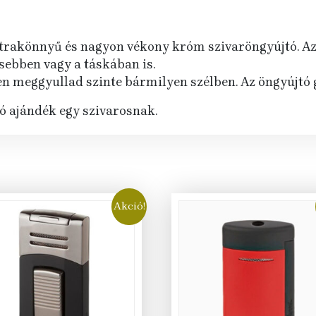
 ultrakönnyű és nagyon vékony króm szivaröngyújtó. A
sebben vagy a táskában is.
n meggyullad szinte bármilyen szélben. Az öngyújtó g
ó ajándék egy szivarosnak.
Akció!