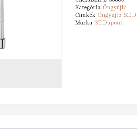
Kategória:
Öngyújtó
Címkék:
Öngyújtó
,
S.T. 
Márka:
S.T. Dupont