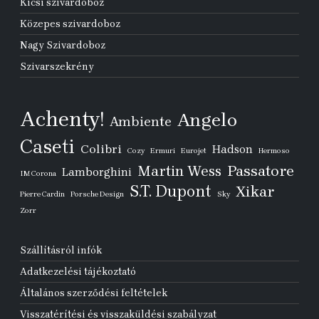
Kicsi szivardoboz
Közepes szivardoboz
Nagy Szivardoboz
Szivarszekrény
Achenty!
Angelo
Ambiente
Caseti
Colibri
Hadson
Cozy
Ermuri
Eurojet
Hermoso
Passatore
Martin Wess
Lamborghini
IM Corona
S.T. Dupont
Xikar
Pierre Cardin
Porsche Design
Sky
Zorr
Szállításról infók
Adatkezelési tájékoztató
Általános szerződési feltételek
Visszatérítési és visszaküldési szabályzat