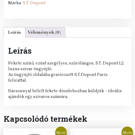
Márka:
S.T. Dupont
Leírás
Vélemények (0)
Leírás
Fekete színű, ezüst szegélyes, szűrólángos, S.T. Dupont L2
luxus szivar öngyújtó.
Az öngyújtó oldalába gravírozott S.T.Dupont Paris
felirattal.
Bársonnyal bélelt fekete díszdobozban küldjük – ideális
ajándék egy szivaros számára.
Kapcsolódó termékek
Akció!
Akció!