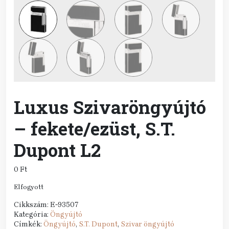
Luxus Szivaröngyújtó
– fekete/ezüst, S.T.
Dupont L2
0
Ft
Elfogyott
Cikkszám:
E-93507
Kategória:
Öngyújtó
Címkék:
Öngyújtó
,
S.T. Dupont
,
Szivar öngyújtó