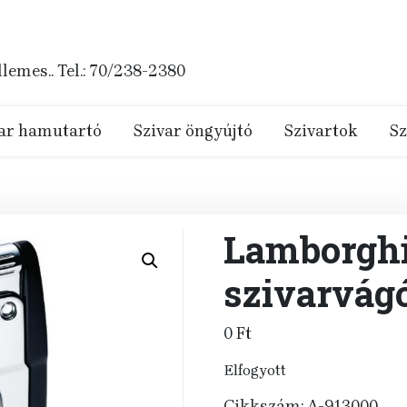
emes.. Tel.: 70/238-2380
ar hamutartó
Szivar öngyújtó
Szivartok
Sz
Lamborghi
szivarvágó
0
Ft
Elfogyott
Cikkszám:
A-913000