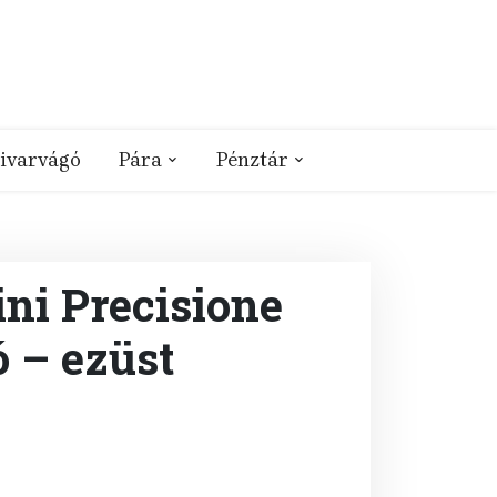
ivarvágó
Pára
Pénztár
ni Precisione
 – ezüst