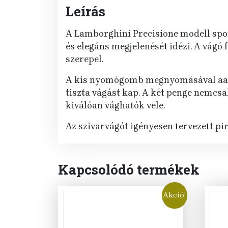
Leírás
A Lamborghini Precisione modell spor
és elegáns megjelenését idézi. A vágó
szerepel.
A kis nyomógomb megnyomásával aa ké
tiszta vágást kap. A két penge nemcs
kiválóan vághatók vele.
Az szivarvágót igényesen tervezett pi
Kapcsolódó termékek
Akció!