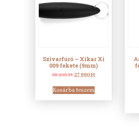
Szivarfúró – Xikar Xi
A
009 fekete (9mm)
f
Original
Current
38 205
Ft
27 990
Ft
price
price
was:
is:
Kosárba teszem
38
27
205 Ft.
990 Ft.