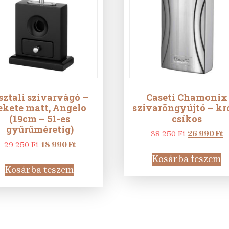
sztali szivarvágó –
Caseti Chamonix
ekete matt, Angelo
szivaröngyújtó – k
(19cm – 51-es
csíkos
gyűrűméretig)
Original
C
38 250
Ft
26 990
Ft
Original
Current
price
p
29 250
Ft
18 990
Ft
price
price
was:
is
Kosárba teszem
was:
is:
38
2
Kosárba teszem
29
18
250 Ft.
9
250 Ft.
990 Ft.