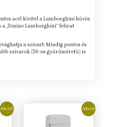
ntes acél kivitel a Lamborghini hűvös
s a „Tonino Lamborghini” felirat
ghatja a szivart. Mindig pontos és
abb szivarok (56-os gyűrűméretű) is
Akció!
Akció!