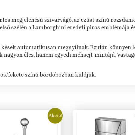
tos megjelenésű szivarvágó, az ezüst színű rozsdame
 felső szélén a Lamborghini eredeti piros emblémája é
sek automatikusan megnyílnak. Ezután könnyen levá
ak nagyon éles, hanem egyedi méhsejt-mintájú. Vastag
ros/fekete színű bőrdobozban küldjük.
Akció!