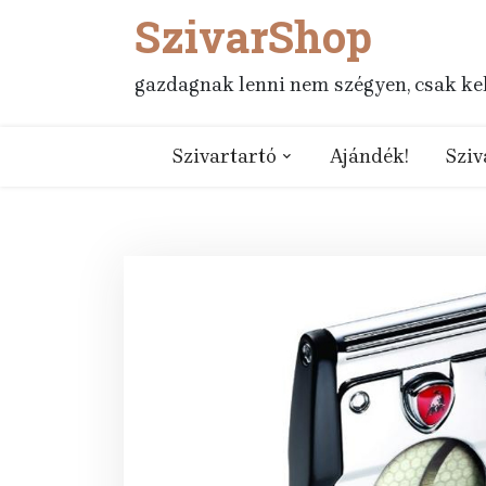
SzivarShop
Skip
to
content
gazdagnak lenni nem szégyen, csak kell
Szivartartó
Ajándék!
Sziv