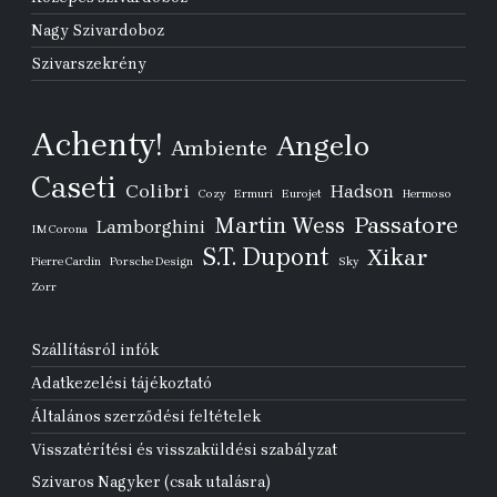
Nagy Szivardoboz
Szivarszekrény
Achenty!
Angelo
Ambiente
Caseti
Colibri
Hadson
Cozy
Ermuri
Eurojet
Hermoso
Passatore
Martin Wess
Lamborghini
IM Corona
S.T. Dupont
Xikar
Pierre Cardin
Porsche Design
Sky
Zorr
Szállításról infók
Adatkezelési tájékoztató
Általános szerződési feltételek
Visszatérítési és visszaküldési szabályzat
Szivaros Nagyker (csak utalásra)