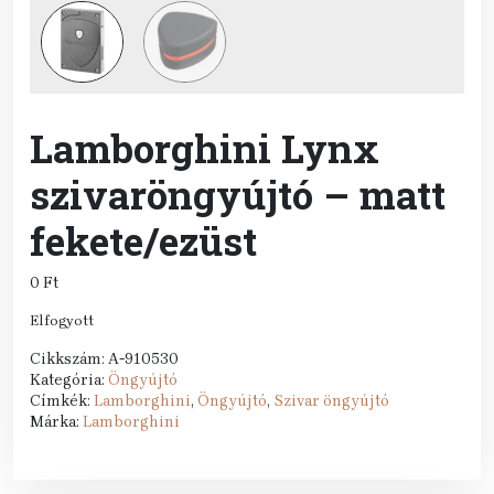
Lamborghini Lynx
szivaröngyújtó – matt
fekete/ezüst
0
Ft
Elfogyott
Cikkszám:
A-910530
Kategória:
Öngyújtó
Címkék:
Lamborghini
,
Öngyújtó
,
Szivar öngyújtó
Márka:
Lamborghini