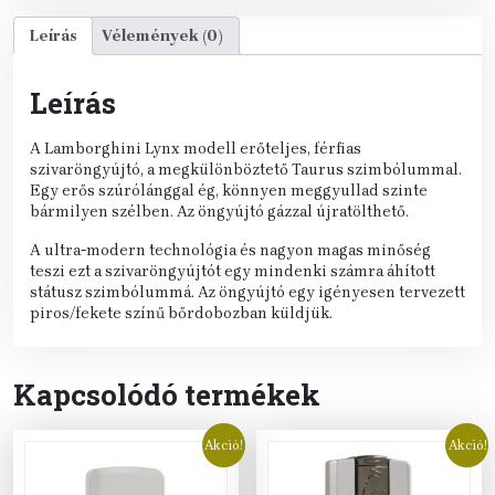
Leírás
Vélemények (0)
Leírás
A Lamborghini Lynx modell erőteljes, férfias
szivaröngyújtó, a megkülönböztető Taurus szimbólummal.
Egy erős szúrólánggal ég, könnyen meggyullad szinte
bármilyen szélben. Az öngyújtó gázzal újratölthető.
A ultra-modern technológia és nagyon magas minőség
teszi ezt a szivaröngyújtót egy mindenki számra áhított
státusz szimbólummá. Az öngyújtó egy igényesen tervezett
piros/fekete színű bőrdobozban küldjük.
Kapcsolódó termékek
Akció!
Akció!