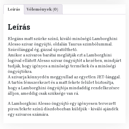
Leírás
Vélemények (0)
Leírás
Elegáns matt szürke színű, kiváló minőségű Lamborghini
Alesso szivar öngyújtó, oldalán Taurus szimbólummal.
Szúrólánggal ég, gázzal újratölthető.
Amikor a szivaros barátai meglátják ezt a Lamborghini
logóval ellátott Alesso szivar öngyújtót a kezében, mindjárt
tudják, hogy igényes a minőségi termékek és a minőségi
öngyújtókra.
A szivarja könnyedén meggyullad az egyetlen JET-lánggal.
A tartós fémszerkezet és a matt fekete felület biztosítja,
hogy a Lamborghini öngyújtója mindaddig rendelkezésre
álljon, ameddig csak szüksége van rá.
A Lamborghini Alesso öngyújtó egy igényesen tervezett
piros/fekete színű díszdobozban küldjük – kiváló ajándék
egy szivaros számára.