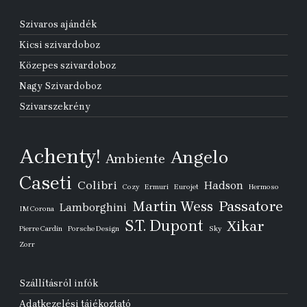
Szivaros ajándék
Kicsi szivardoboz
Közepes szivardoboz
Nagy Szivardoboz
Szivarszekrény
Achenty!
Angelo
Ambiente
Caseti
Colibri
Hadson
Cozy
Ermuri
Eurojet
Hermoso
Passatore
Martin Wess
Lamborghini
IM Corona
S.T. Dupont
Xikar
Pierre Cardin
Porsche Design
Sky
Zorr
Szállításról infók
Adatkezelési tájékoztató