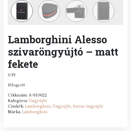
Lamborghini Alesso
szivaröngyújtó – matt
fekete
0
Ft
Elfogyott
Cikkszám:
A-910622
Kategória:
Öngyújtó
Címkék:
Lamborghini
,
Öngyújtó
,
Szivar öngyújtó
Márka:
Lamborghini