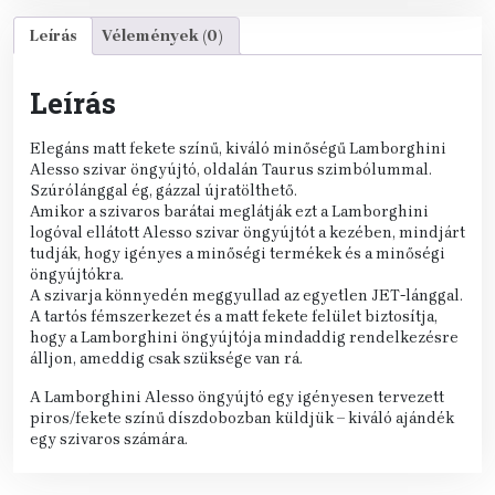
Leírás
Vélemények (0)
Leírás
Elegáns matt fekete színű, kiváló minőségű Lamborghini
Alesso szivar öngyújtó, oldalán Taurus szimbólummal.
Szúrólánggal ég, gázzal újratölthető.
Amikor a szivaros barátai meglátják ezt a Lamborghini
logóval ellátott Alesso szivar öngyújtót a kezében, mindjárt
tudják, hogy igényes a minőségi termékek és a minőségi
öngyújtókra.
A szivarja könnyedén meggyullad az egyetlen JET-lánggal.
A tartós fémszerkezet és a matt fekete felület biztosítja,
hogy a Lamborghini öngyújtója mindaddig rendelkezésre
álljon, ameddig csak szüksége van rá.
A Lamborghini Alesso öngyújtó egy igényesen tervezett
piros/fekete színű díszdobozban küldjük – kiváló ajándék
egy szivaros számára.