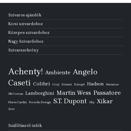
Szivaros ajándék
Kicsi szivardoboz
Közepes szivardoboz
Nagy Szivardoboz
Szivarszekrény
Achenty!
Angelo
Ambiente
Caseti
Colibri
Hadson
Cozy
Ermuri
Eurojet
Hermoso
Passatore
Martin Wess
Lamborghini
IM Corona
S.T. Dupont
Xikar
Pierre Cardin
Porsche Design
Sky
Zorr
Szállításról infók