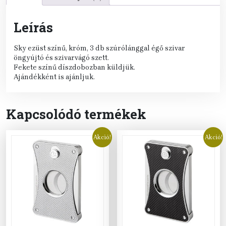
Leírás
Sky ezüst színű, króm, 3 db szúrólánggal égő szivar
öngyújtó és szivarvágó szett.
Fekete színű díszdobozban küldjük.
Ajándékként is ajánljuk.
Kapcsolódó termékek
Akció!
Akció!