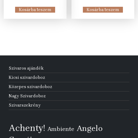
price
price
price
price
was:
is:
was:
is:
Kosárba teszem
Kosárba teszem
27
20
64
3
000 Ft.
990 Ft.
438 Ft.
695 Ft.
Szivaros ajándék
Kicsi szivardoboz
Közepes szivardoboz
Nagy Szivardoboz
Szivarszekrény
Achenty!
Angelo
Ambiente