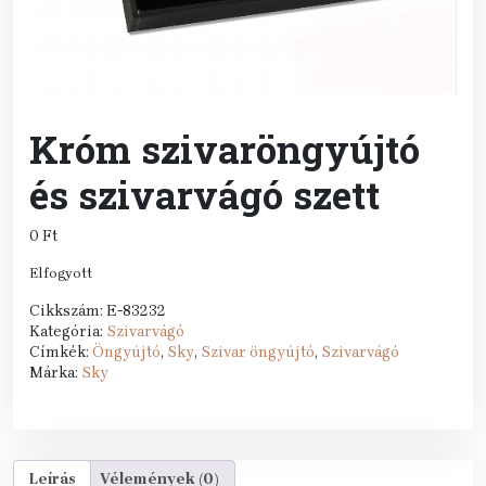
Króm szivaröngyújtó
és szivarvágó szett
0
Ft
Elfogyott
Cikkszám:
E-83232
Kategória:
Szivarvágó
Címkék:
Öngyújtó
,
Sky
,
Szivar öngyújtó
,
Szivarvágó
Márka:
Sky
Leírás
Vélemények (0)