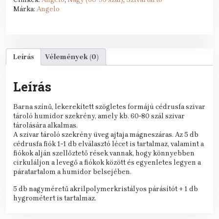
Márka:
Angelo
Leírás
Vélemények (0)
Leírás
Barna színű, lekerekített szögletes formájú cédrusfa szivar
tároló humidor szekrény, amely kb. 60-80 szál szivar
tárolására alkalmas.
A szivar tároló szekrény üveg ajtaja mágneszáras. Az 5 db
cédrusfa fiók 1-1 db elválasztó lécet is tartalmaz, valamint a
fiókok alján szellőztető rések vannak, hogy könnyebben
cirkuláljon a levegő a fiókok között és egyenletes legyen a
páratartalom a humidor belsejében.
5 db nagyméretű akrilpolymerkristályos párásítót + 1 db
hygrométert is tartalmaz.