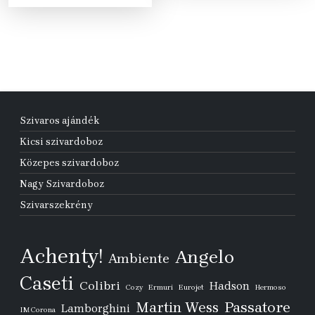
500 Ft.
990 Ft.
Szivaros ajándék
Kicsi szivardoboz
Közepes szivardoboz
Nagy Szivardoboz
Szivarszekrény
Achenty!
Angelo
Ambiente
Caseti
Colibri
Hadson
Cozy
Ermuri
Eurojet
Hermoso
Passatore
Martin Wess
Lamborghini
IM Corona