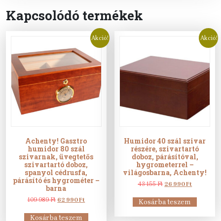
Kapcsolódó termékek
Akció!
Akció!
Achenty! Gasztro
Humidor 40 szál szivar
humidor 80 szál
részére, szivartartó
szivarnak, üvegtetős
doboz, párásítóval,
szivartartó doboz,
hygrometerrel –
spanyol cédrusfa,
világosbarna, Achenty!
párásító és hygrométer –
Original
Current
43 155
Ft
26 990
Ft
barna
price
price
Original
Current
was:
is:
109 989
Ft
62 990
Ft
Kosárba teszem
price
price
43
26
was:
is:
155 Ft.
990 Ft.
Kosárba teszem