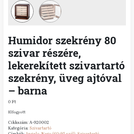
Humidor szekrény 80
szivar részére,
lekerekített szivartartó
szekrény, üveg ajtóval
– barna
0
Ft
Elfogyott
Cikkszám:
A-920002
Kategória:
Szivartartó
Címkék:
Angelo
,
Nagy (60-95 szál)
,
Szivartartó