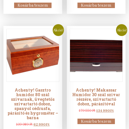
was:
is:
was:
is:
Kosárba teszem
Kosárba teszem
25
18
56
31
245 Ft.
990 Ft.
250 Ft.
990 Ft.
Akció!
Akció!
Achenty! Gasztro
Achenty! Makassar
humidor 80 szál
Humidor 30 szál szivar
szivarnak, üvegtetős
részére, szivartartó
szivartartó doboz,
doboz, párásítóval
spanyol cédrusfa,
Original
Current
179 550
Ft
134 990
Ft
párásító és hygrométer –
price
price
barna
was:
is:
Kosárba teszem
Original
Current
179
134
109 989
Ft
62 990
Ft
price
price
550 Ft.
990 Ft.