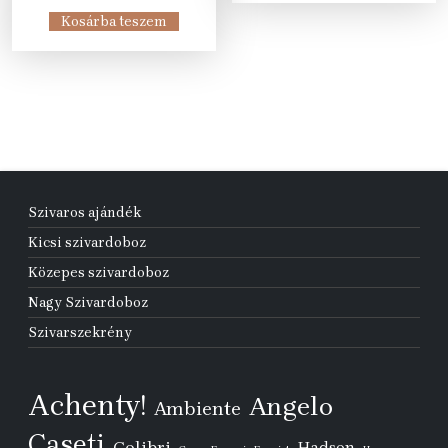
was:
is:
Kosárba teszem
109
62
989 Ft.
990 Ft.
Szivaros ajándék
Kicsi szivardoboz
Közepes szivardoboz
Nagy Szivardoboz
Szivarszekrény
Achenty!
Angelo
Ambiente
Caseti
Colibri
Hadson