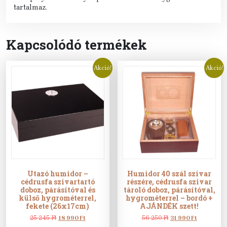
tartalmaz.
Kapcsolódó termékek
Akció!
Akció!
Utazó humidor –
Humidor 40 szál szivar
cédrusfa szivartartó
részére, cédrusfa szivar
doboz, párásítóval és
tároló doboz, párásítóval,
külső hygrométerrel,
hygrométerrel – bordó +
fekete (26x17cm)
AJÁNDÉK szett!
Original
Current
Original
Current
25 245
Ft
18 990
Ft
56 250
Ft
31 990
Ft
price
price
price
price