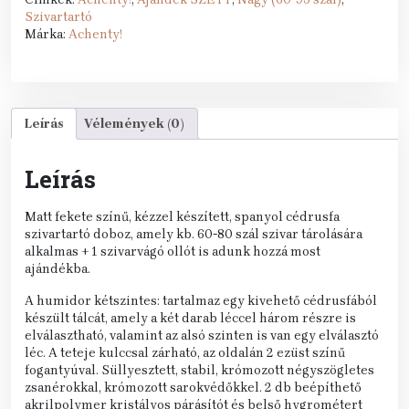
Szivartartó
Márka:
Achenty!
Leírás
Vélemények (0)
Leírás
Matt fekete színű, kézzel készített, spanyol cédrusfa
szivartartó doboz, amely kb. 60-80 szál szivar tárolására
alkalmas + 1 szivarvágó ollót is adunk hozzá most
ajándékba.
A humidor kétszintes: tartalmaz egy kivehető cédrusfából
készült tálcát, amely a két darab léccel három részre is
elválasztható, valamint az alsó szinten is van egy elválasztó
léc. A teteje kulccsal zárható, az oldalán 2 ezüst színű
fogantyúval. Süllyesztett, stabil, krómozott négyszögletes
zsanérokkal, krómozott sarokvédőkkel. 2 db beépíthető
akrilpolymer kristályos párásítót és belső hygrométert