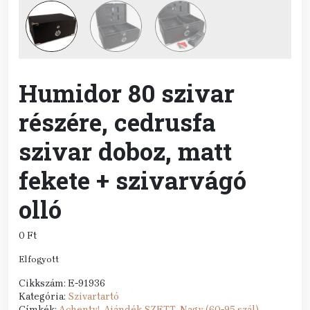
Humidor 80 szivar
részére, cedrusfa
szivar doboz, matt
fekete + szivarvágó
olló
0
Ft
Elfogyott
Cikkszám:
E-91936
Kategória:
Szivartartó
Címkék:
Achenty!
,
Ajándék SZETT
,
Nagy (60-95 szál)
,