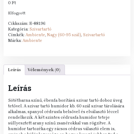
0
Ft
Elfogyott
Cikkszám:
E-88196
Kategória:
Szivartartó
Címkék:
Ambiente
,
Nagy (60-95 szál)
,
Szivartartó
Márka:
Ambiente
Leírás
Vélemények (0)
Leírás
Sötétbarna színű, ébenfa borítású szivar tartó doboz üveg
tetővel. A szivar tartó humidor kb. 60 szál szivar tárolására
alkalmas, spanyol cédrusfa belsővel és elválasztó léccel
rendelkezik. A két szintes cédrusfa humidor teteje
süllyesztett arany színű zsanérokkal van rögzítve. A
humidor tartozéka egy rácsos cédrus választó elem is,