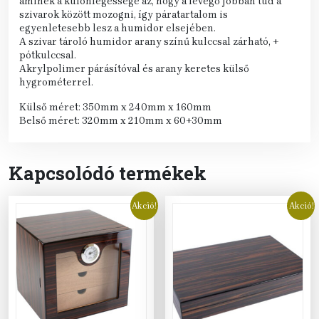
aminek a különlegessége az, hogy a levegő jobban tud a
szivarok között mozogni, így páratartalom is
egyenletesebb lesz a humidor elsejében.
A szivar tároló humidor arany színű kulccsal zárható, +
pótkulccsal.
Akrylpolimer párásítóval és arany keretes külső
hygrométerrel.
Külső méret: 350mm x 240mm x 160mm
Belső méret: 320mm x 210mm x 60+30mm
Kapcsolódó termékek
Akció!
Akció!