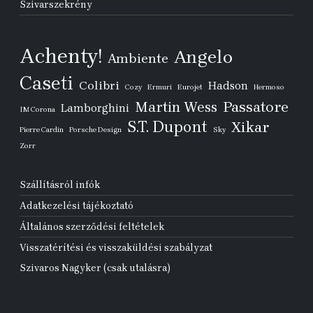
Szivarszekrény
Achenty!
Angelo
Ambiente
Caseti
Colibri
Hadson
Cozy
Ermuri
Eurojet
Hermoso
Passatore
Martin Wess
Lamborghini
IM Corona
S.T. Dupont
Xikar
Pierre Cardin
Porsche Design
Sky
Zorr
Szállításról infók
Adatkezelési tájékoztató
Általános szerződési feltételek
Visszatérítési és visszaküldési szabályzat
Szivaros Nagyker (csak utalásra)