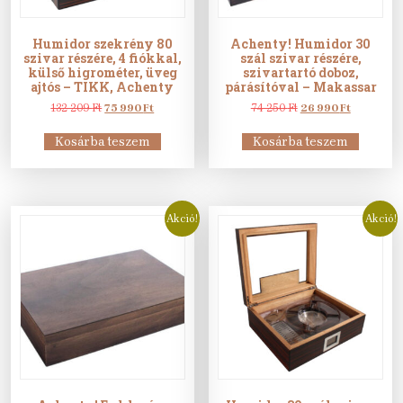
Humidor szekrény 80
Achenty! Humidor 30
szivar részére, 4 fiókkal,
szál szivar részére,
külső higrométer, üveg
szivartartó doboz,
ajtós – TIKK, Achenty
párásítóval – Makassar
Original
Current
Original
Current
132 209
Ft
75 990
Ft
74 250
Ft
26 990
Ft
price
price
price
price
was:
is:
was:
is:
Kosárba teszem
Kosárba teszem
132
75
74
26
209 Ft.
990 Ft.
250 Ft.
990 Ft.
Akció!
Akció!