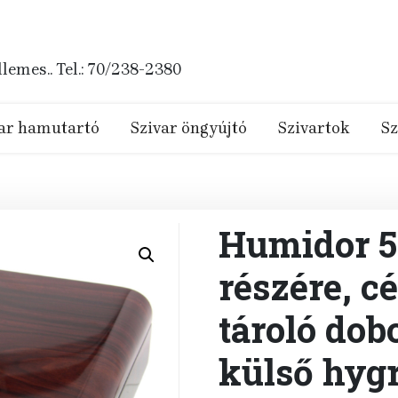
emes.. Tel.: 70/238-2380
ar hamutartó
Szivar öngyújtó
Szivartok
Sz
Humidor 50
részére, c
tároló dobo
külső hygr