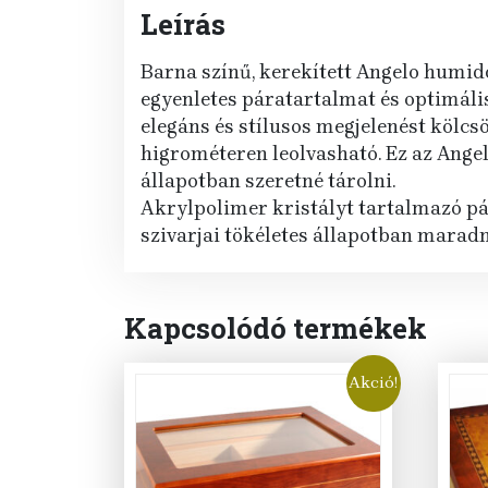
Leírás
Barna színű, kerekített Angelo humido
egyenletes páratartalmat és optimális 
elegáns és stílusos megjelenést kölcs
higrométeren leolvasható. Ez az Ange
állapotban szeretné tárolni.
Akrylpolimer kristályt tartalmazó pár
szivarjai tökéletes állapotban marad
Kapcsolódó termékek
Akció!