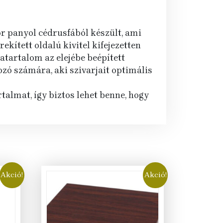
r panyol cédrusfából készült, ami
kített oldalú kivitel kifejezetten
atartalom az elejébe beépített
zó számára, aki szivarjait optimális
talmat, így biztos lehet benne, hogy
Akció!
Akció!