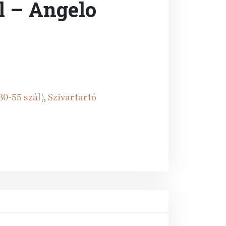
l – Angelo
rent
e
Ft.
30-55 szál)
,
Szivartartó