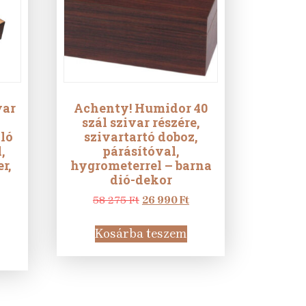
var
Achenty! Humidor 40
szál szivar részére,
oló
szivartartó doboz,
,
párásítóval,
r,
hygrometerrel – barna
dió-dekor
Original
Current
58 275
Ft
26 990
Ft
urrent
price
price
rice
was:
is:
Kosárba teszem
s:
58
26
8
275 Ft.
990 Ft.
90 Ft.