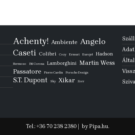
Száll
Achenty!
Angelo
Ambiente
Adatk
Caseti
Colibri
Hadson
Cozy
Ermuri
Eurojet
Által
Martin Wess
Lamborghini
Hermoso
IM Corona
Passatore
Vissz
Pierre Cardin
Porsche Design
S.T. Dupont
Xikar
Sziv
Sky
Zorr
Tel.: +36 70 238 2380
|
by Pipa.hu.