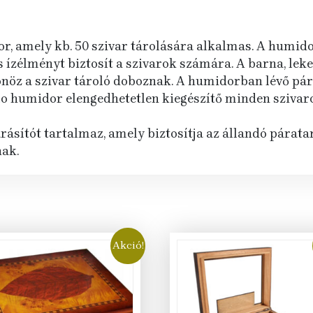
r, amely kb. 50 szivar tárolására alkalmas. A humido
ízélményt biztosít a szivarok számára. A barna, lekere
önöz a szivar tároló doboznak. A humidorban lévő pár
lo humidor elengedhetetlen kiegészítő minden szivaro
ásítót tartalmaz, amely biztosítja az állandó páratar
nak.
Akció!