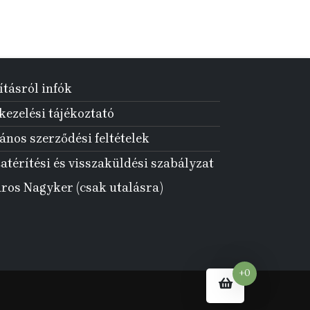
ításról infók
ezelési tájékoztató
ános szerződési feltételek
atérítési és visszaküldési szabályzat
aros Nagyker (csak utalásra)
+0