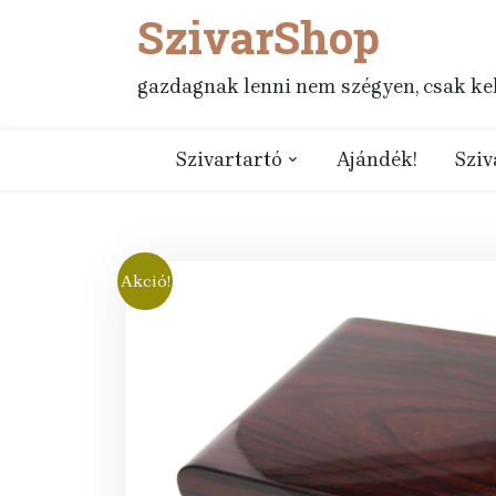
SzivarShop
Skip
to
content
gazdagnak lenni nem szégyen, csak kell
Szivartartó
Ajándék!
Sziv
Akció!