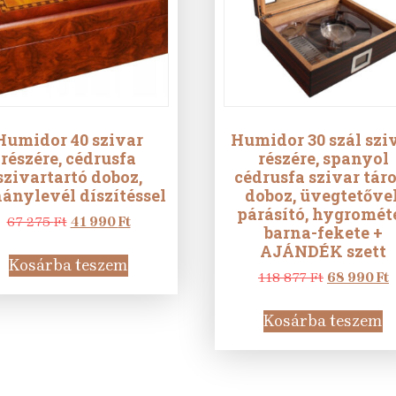
Humidor 40 szivar
Humidor 30 szál szi
részére, cédrusfa
részére, spanyol
szivartartó doboz,
cédrusfa szivar tár
ánylevél díszítéssel
doboz, üvegtetővel
párásító, hygrométe
Original
Current
67 275
Ft
41 990
Ft
barna-fekete +
price
price
AJÁNDÉK szett
was:
is:
Kosárba teszem
67
41
Original
C
118 877
Ft
68 990
Ft
275 Ft.
990 Ft.
price
p
was:
i
Kosárba teszem
118
6
877 Ft.
9