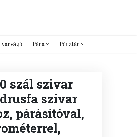
ivarvágó
Pára
Pénztár
 szál szivar
édrusfa szivar
z, párásítóval,
ométerrel,