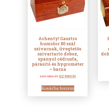
Achenty! Gasztro
humidor 80 szál
szivarnak, üvegtetős
szivartartó doboz,
doh
spanyol cédrusfa,
párásító és hygrométer
– barna
Original
Current
109 989
Ft
62 990
Ft
price
price
was:
is:
Kosárba teszem
109
62
989 Ft.
990 Ft.