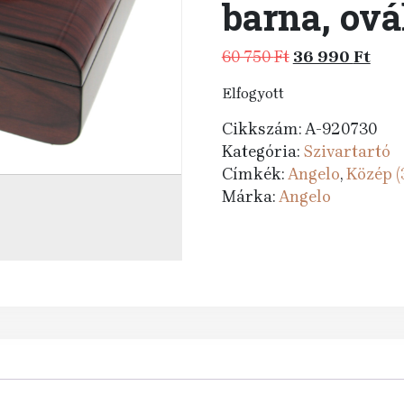
barna, ová
Original
Cur
60 750
Ft
36 990
Ft
price
pric
Elfogyott
was:
is:
60
36
Cikkszám:
A-920730
750 Ft.
990 
Kategória:
Szivartartó
Címkék:
Angelo
,
Közép (
Márka:
Angelo