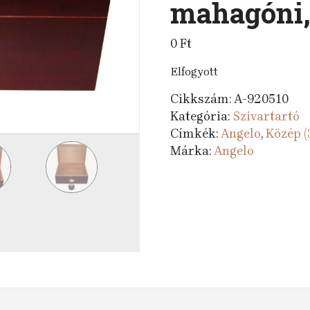
mahagóni,
0
Ft
Elfogyott
Cikkszám:
A-920510
Kategória:
Szivartartó
Címkék:
Angelo
,
Közép (
Márka:
Angelo