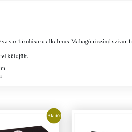
0 szivar tárolására alkalmas. Mahagóni színű szivar 
el küldjük.
mm
m
Akció!