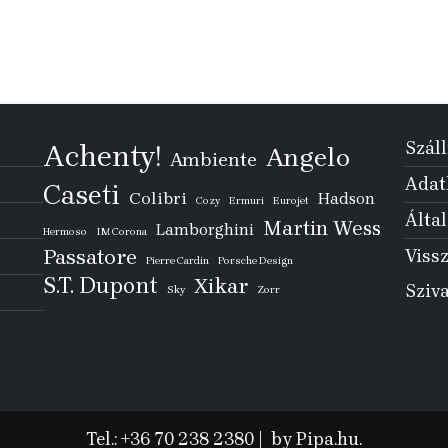
Száll
Achenty!
Angelo
Ambiente
Adatk
Caseti
Colibri
Hadson
Cozy
Ermuri
Eurojet
Által
Martin Wess
Lamborghini
Hermoso
IM Corona
Passatore
Vissz
Pierre Cardin
Porsche Design
S.T. Dupont
Xikar
Sziv
Sky
Zorr
Tel.: +36 70 238 2380
|
by Pipa.hu.