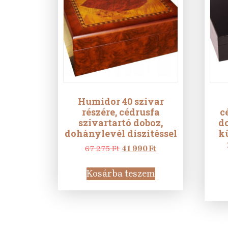
Humidor 40 szivar
részére, cédrusfa
c
szivartartó doboz,
do
dohánylevél díszítéssel
k
Original
Current
67 275
Ft
41 990
Ft
price
price
was:
is:
Kosárba teszem
67
41
275 Ft.
990 Ft.