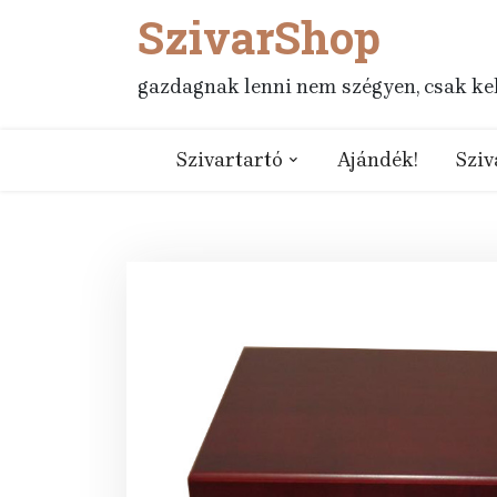
SzivarShop
Skip
to
content
gazdagnak lenni nem szégyen, csak kell
Szivartartó
Ajándék!
Sziv