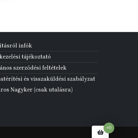
ításról infók
ezelési tájékoztató
ános szerződési feltételek
atérítési és visszaküldési szabályzat
aros Nagyker (csak utalásra)
+0