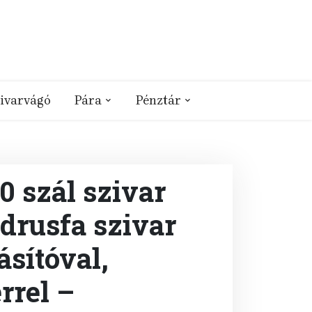
ivarvágó
Pára
Pénztár
 szál szivar
édrusfa szivar
ásítóval,
rrel –