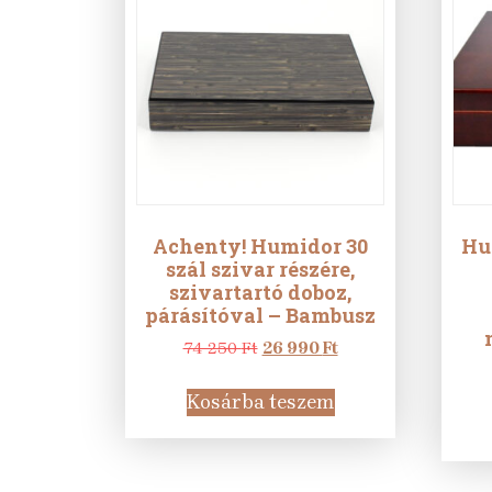
Achenty! Humidor 30
Hu
szál szivar részére,
szivartartó doboz,
párásítóval – Bambusz
Original
Current
74 250
Ft
26 990
Ft
price
price
was:
is:
Kosárba teszem
74
26
250 Ft.
990 Ft.