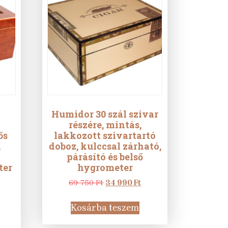
Humidor 30 szál szivar
részére, mintás,
ős
lakkozott szivartartó
,
doboz, kulccsal zárható,
párásító és belső
ter
hygrometer
Original
Current
69 750
Ft
34 990
Ft
urrent
price
price
rice
was:
is:
Kosárba teszem
s:
69
34
62
750 Ft.
990 Ft.