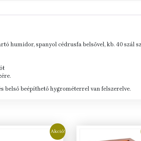
rtó humidor, spanyol cédrusfa belsővel, kb. 40 szál sz
ót
zére.
s belső beépíthető hygrométerrel van felszerelve.
Akció!