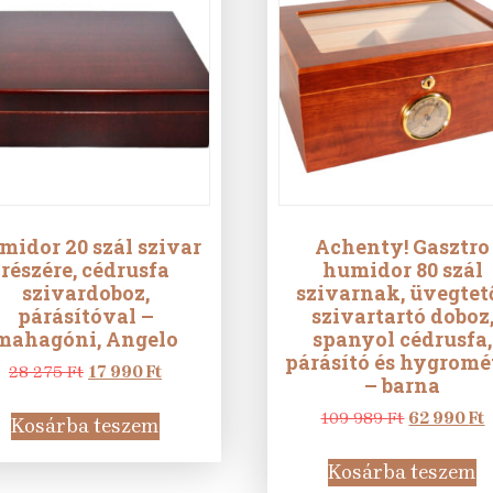
midor 20 szál szivar
Achenty! Gasztro
részére, cédrusfa
humidor 80 szál
szivardoboz,
szivarnak, üvegtet
párásítóval –
szivartartó doboz
mahagóni, Angelo
spanyol cédrusfa,
párásító és hygromé
Original
Current
28 275
Ft
17 990
Ft
– barna
price
price
was:
is:
Original
C
109 989
Ft
62 990
Ft
Kosárba teszem
28
17
price
p
275 Ft.
990 Ft.
was:
i
Kosárba teszem
109