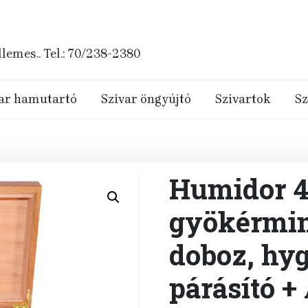
emes.. Tel.: 70/238-2380
ar hamutartó
Szivar öngyújtó
Szivartok
Sz
Humidor 40
gyökérmint
doboz, hyg
párásító +