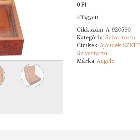
0
Ft
Elfogyott
Cikkszám:
A-920590
Kategória:
Szivartartó
Címkék:
Ajándék SZETT
Szivartartó
Márka:
Angelo