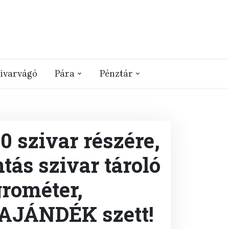
ivarvágó
Pára
Pénztár
 szivar részére,
ás szivar tároló
rométer,
 AJÁNDÉK szett!