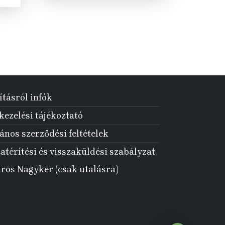
90 Ft.
ításról infók
ezelési tájékoztató
ános szerződési feltételek
atérítési és visszaküldési szabályzat
aros Nagyker (csak utalásra)