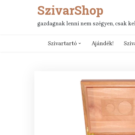
SzivarShop
Skip
to
content
gazdagnak lenni nem szégyen, csak kell
Szivartartó
Ajándék!
Sziv