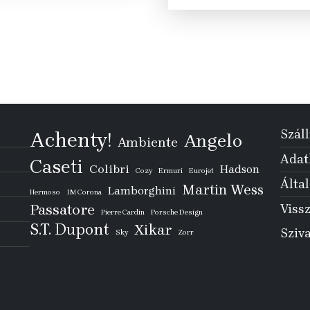
989 Ft.
9
Száll
Achenty!
Angelo
Ambiente
Adatk
Caseti
Colibri
Hadson
Cozy
Ermuri
Eurojet
Által
Martin Wess
Lamborghini
Hermoso
IM Corona
Passatore
Vissz
Pierre Cardin
Porsche Design
S.T. Dupont
Xikar
Sziv
Sky
Zorr