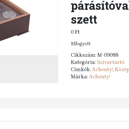
párásítóv
szett
0
Ft
Elfogyott
Cikkszám:
M-09088
Kategória:
Szivartartó
Címkék:
Achenty!
,
Közép
Márka:
Achenty!