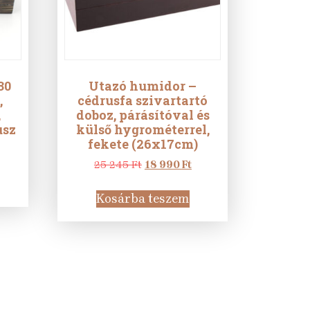
30
Utazó humidor –
,
cédrusfa szivartartó
,
doboz, párásítóval és
usz
külső hygrométerrel,
fekete (26x17cm)
urrent
rice
Original
Current
25 245
Ft
18 990
Ft
:
price
price
6
was:
is:
Kosárba teszem
90 Ft.
25
18
245 Ft.
990 Ft.