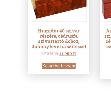
Humidor 40 szivar
A
részére, cédrusfa
szi
szivartartó doboz,
cé
dohánylevél díszítéssel
e
Original
Current
67 275
Ft
41 990
Ft
price
price
was:
is:
Kosárba teszem
67
41
275 Ft.
990 Ft.