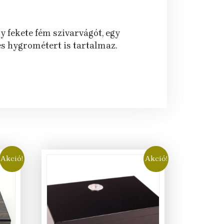
 fekete fém szivarvágót, egy
 és hygrométert is tartalmaz.
Akció!
Akció!