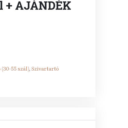
al + AJÁNDÉK
 (30-55 szál)
,
Szivartartó