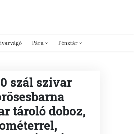
ivarvágó
Pára
Pénztár
 szál szivar
örösesbarna
ar tároló doboz,
ométerrel,