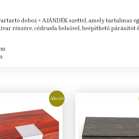
artartó doboz + AJÁNDÉK szettel, amely tartalmaz egy
ivar részére, cédrusfa belsővel, beépíthető párásítót
mm
m
Akció!