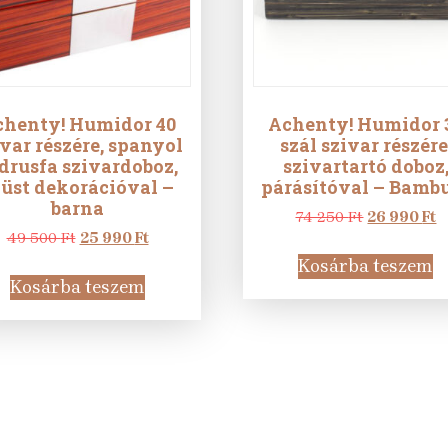
chenty! Humidor 40
Achenty! Humidor 
var részére, spanyol
szál szivar részére
drusfa szivardoboz,
szivartartó doboz
züst dekorációval –
párásítóval – Bamb
barna
Original
C
74 250
Ft
26 990
Ft
Original
Current
price
p
49 500
Ft
25 990
Ft
price
price
was:
is
Kosárba teszem
was:
is:
74
2
Kosárba teszem
49
25
250 Ft.
9
500 Ft.
990 Ft.