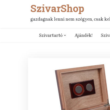
SzivarShop
Skip
to
content
gazdagnak lenni nem szégyen, csak kell
Szivartartó
Ajándék!
Sziv