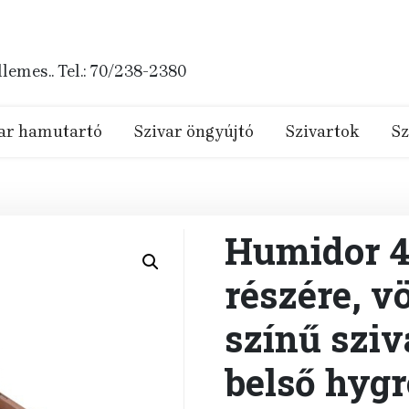
emes.. Tel.: 70/238-2380
ar hamutartó
Szivar öngyújtó
Szivartok
Sz
Humidor 40
részére, v
színű sziv
belső hygr