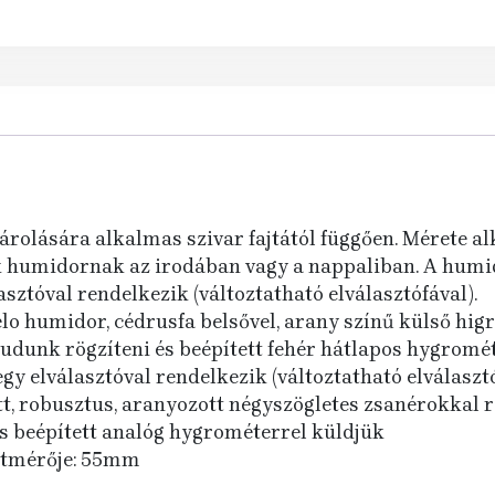
 tárolására alkalmas szivar fajtától függően. Mérete 
humidornak az irodában vagy a nappaliban. A humido
asztóval rendelkezik (változtatható elválasztófával).
lo humidor, cédrusfa belsővel, arany színű külső higr
udunk rögzíteni és beépített fehér hátlapos hygromét
egy elválasztóval rendelkezik (változtatható elválasztó
t, robusztus, aranyozott négyszögletes zsanérokkal r
és beépített analóg hygrométerrel küldjük
 átmérője: 55mm