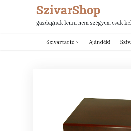
SzivarShop
Skip
to
content
gazdagnak lenni nem szégyen, csak kell
Szivartartó
Ajándék!
Sziv