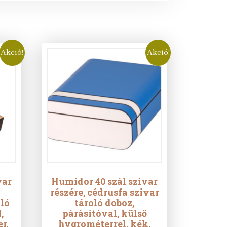
Akció!
Akció!
var
Humidor 40 szál szivar
részére, cédrusfa szivar
oló
tároló doboz,
,
párásítóval, külső
r,
hygrométerrel, kék,