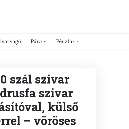
ivarvágó
Pára
Pénztár
 szál szivar
édrusfa szivar
ásítóval, külső
rrel – vöröses