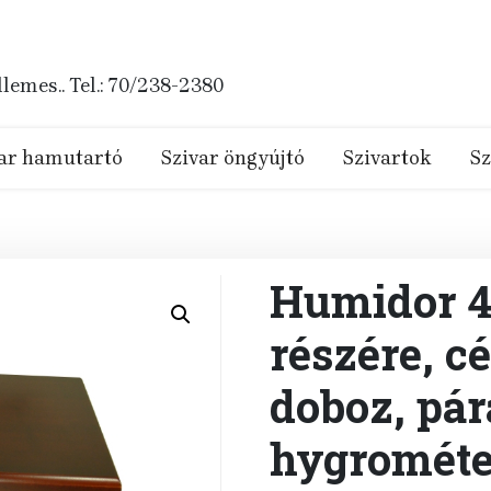
emes.. Tel.: 70/238-2380
ar hamutartó
Szivar öngyújtó
Szivartok
Sz
Humidor 40
részére, c
doboz, pár
hygrométe