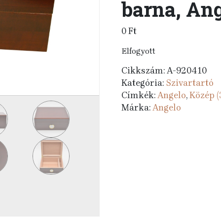
barna, An
0
Ft
Elfogyott
Cikkszám:
A-920410
Kategória:
Szivartartó
Címkék:
Angelo
,
Közép (
Márka:
Angelo