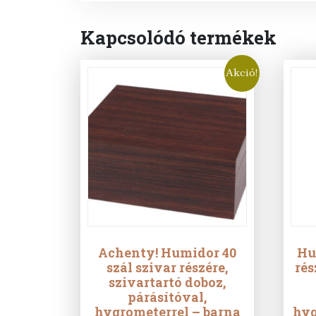
Kapcsolódó termékek
Akció!
Achenty! Humidor 40
Hu
szál szivar részére,
rés
szivartartó doboz,
párásítóval,
hygrometerrel – barna
hyg