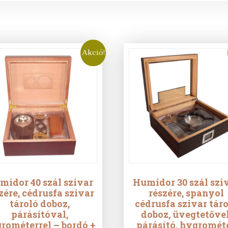
Akció!
midor 40 szál szivar
Humidor 30 szál szi
zére, cédrusfa szivar
részére, spanyol
tároló doboz,
cédrusfa szivar tár
párásítóval,
doboz, üvegtetővel
rométerrel – bordó +
párásító, hygrométe