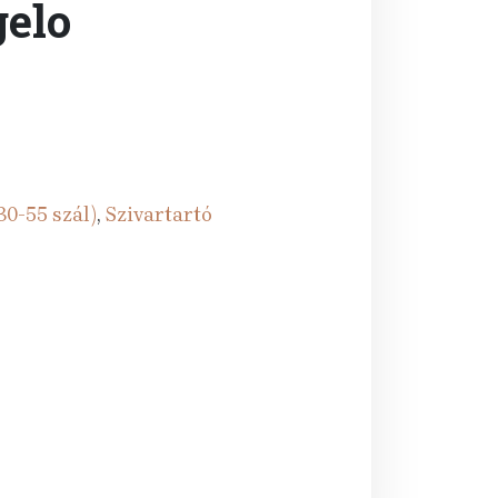
gelo
30-55 szál)
,
Szivartartó