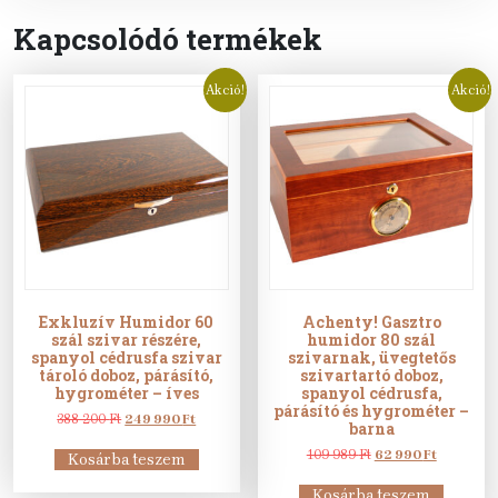
Kapcsolódó termékek
Akció!
Akció!
Exkluzív Humidor 60
Achenty! Gasztro
szál szivar részére,
humidor 80 szál
spanyol cédrusfa szivar
szivarnak, üvegtetős
tároló doboz, párásító,
szivartartó doboz,
hygrométer – íves
spanyol cédrusfa,
párásító és hygrométer –
Original
Current
388 200
Ft
249 990
Ft
barna
price
price
was:
is:
Original
Current
109 989
Ft
62 990
Ft
Kosárba teszem
388
249
price
price
200 Ft.
990 Ft.
was:
is:
Kosárba teszem