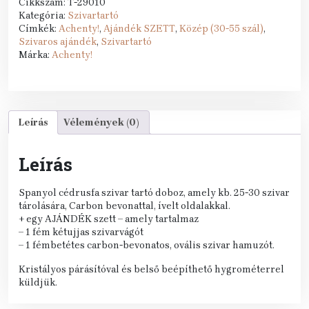
Cikkszám:
T-29010
Kategória:
Szivartartó
Címkék:
Achenty!
,
Ajándék SZETT
,
Közép (30-55 szál)
,
Szivaros ajándék
,
Szivartartó
Márka:
Achenty!
Leírás
Vélemények (0)
Leírás
Spanyol cédrusfa szivar tartó doboz, amely kb. 25-30 szivar
tárolására, Carbon bevonattal, ívelt oldalakkal.
+ egy AJÁNDÉK szett – amely tartalmaz
– 1 fém kétujjas szivarvágót
– 1 fémbetétes carbon-bevonatos, ovális szivar hamuzót.
Kristályos párásítóval és belső beépíthető hygrométerrel
küldjük.