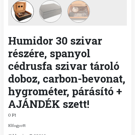
Humidor 30 szivar
részére, spanyol
cédrusfa szivar tároló
doboz, carbon-bevonat,
hygrométer, párásító +
AJÁNDÉK szett!
0
Ft
Elfogyott