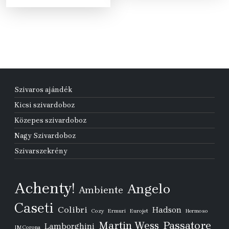
175 Ft.
990 Ft.
Szivaros ajándék
Kicsi szivardoboz
Közepes szivardoboz
Nagy Szivardoboz
Szivarszekrény
Achenty!
Angelo
Ambiente
Caseti
Colibri
Hadson
Cozy
Ermuri
Eurojet
Hermoso
Passatore
Martin Wess
Lamborghini
IM Corona