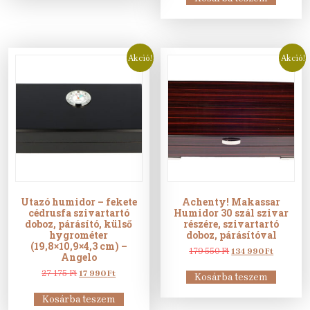
109
62
989 Ft.
990 Ft.
Akció!
Akció!
Utazó humidor – fekete
Achenty! Makassar
cédrusfa szivartartó
Humidor 30 szál szivar
doboz, párásító, külső
részére, szivartartó
hygrométer
doboz, párásítóval
(19,8×10,9×4,3 cm) –
Original
Current
179 550
Ft
134 990
Ft
Angelo
price
price
Original
Current
was:
is:
27 175
Ft
17 990
Ft
Kosárba teszem
price
price
179
134
was:
is:
550 Ft.
990 Ft.
Kosárba teszem
27
17