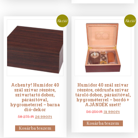
000 Ft.
990 Ft.
Akció!
Akció!
Achenty! Humidor 40
Humidor 40 szál szivar
szál szivar részére,
részére, cédrusfa szivar
szivartartó doboz,
tároló doboz, párásítóval,
párásítóval,
hygrométerrel – bordó +
hygrometerrel – barna
AJÁNDÉK szett!
dió-dekor
Original
Current
56 250
Ft
31 990
Ft
Original
Current
price
price
58 275
Ft
26 990
Ft
price
price
was:
is:
Kosárba teszem
was:
is:
56
31
Kosárba teszem
58
26
250 Ft.
990 Ft.
275 Ft.
990 Ft.