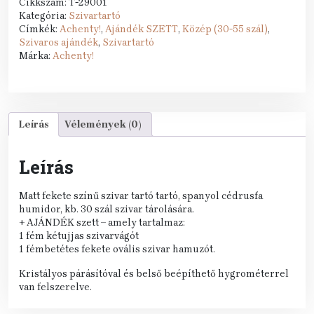
Cikkszám:
T-29001
659 Ft.
990 Ft.
Kategória:
Szivartartó
Címkék:
Achenty!
,
Ajándék SZETT
,
Közép (30-55 szál)
,
Szivaros ajándék
,
Szivartartó
Márka:
Achenty!
Leírás
Vélemények (0)
Leírás
Matt fekete színű szivar tartó tartó, spanyol cédrusfa
humidor, kb. 30 szál szivar tárolására.
+ AJÁNDÉK szett – amely tartalmaz:
1 fém kétujjas szivarvágót
1 fémbetétes fekete ovális szivar hamuzót.
Kristályos párásítóval és belső beépíthető hygrométerrel
van felszerelve.