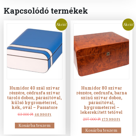
Kapcsolódó termékek
Akció!
Akció!
Humidor 40 szál szivar
Humidor 80 szivar
részére, cédrusfa szivar
részére, cedrusfa, barna
tároló doboz, párásítóval,
színű szivar doboz,
külső hygrométerrel,
párásítóval,
kék, ovál – Passatore
hygrometerrel –
lekerekített tetővel
Original
Current
63 000
Ft
46 990
Ft
price
price
Original
Current
297 000
Ft
175 990
Ft
was:
is:
price
price
Kosárba teszem
63
46
was:
is:
Kosárba teszem
000 Ft.
990 Ft.
297
175