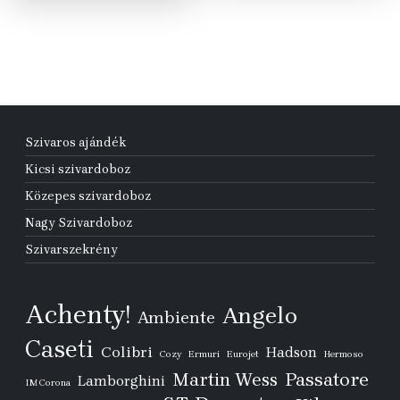
Szivaros ajándék
Kicsi szivardoboz
Közepes szivardoboz
Nagy Szivardoboz
Szivarszekrény
Achenty!
Angelo
Ambiente
Caseti
Colibri
Hadson
Cozy
Ermuri
Eurojet
Hermoso
Passatore
Martin Wess
Lamborghini
IM Corona