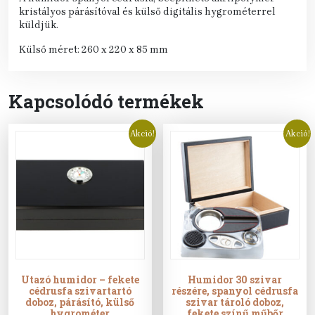
kristályos párásítóval és külső digitális hygrométerrel
küldjük.
Külső méret: 260 x 220 x 85 mm
Kapcsolódó termékek
Akció!
Akció!
Utazó humidor – fekete
Humidor 30 szivar
cédrusfa szivartartó
részére, spanyol cédrusfa
doboz, párásító, külső
szivar tároló doboz,
hygrométer
fekete színű műbőr