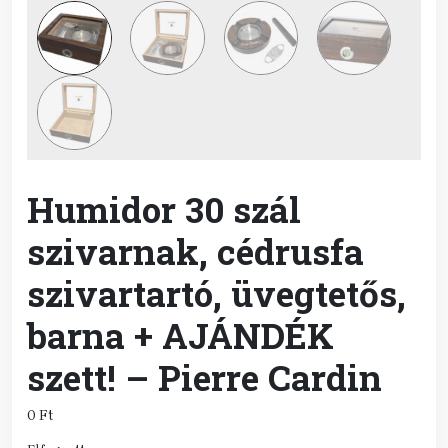
Humidor 30 szál
szivarnak, cédrusfa
szivartartó, üvegtetős,
barna + AJÁNDÉK
szett! – Pierre Cardin
0
Ft