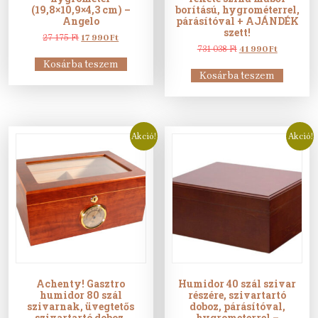
(19,8×10,9×4,3 cm) –
borítású, hygrométerrel,
Angelo
párásítóval + AJÁNDÉK
szett!
Original
Current
27 175
Ft
17 990
Ft
price
price
Original
Current
731 038
Ft
41 990
Ft
was:
is:
price
price
Kosárba teszem
27
17
was:
is:
Kosárba teszem
175 Ft.
990 Ft.
731
41
038 Ft.
990 Ft.
Akció!
Akció!
Achenty! Gasztro
Humidor 40 szál szivar
humidor 80 szál
részére, szivartartó
szivarnak, üvegtetős
doboz, párásítóval,
szivartartó doboz,
hygrometerrel –