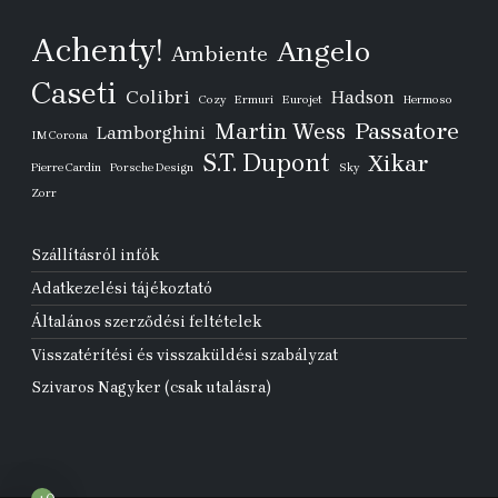
Achenty!
Angelo
Ambiente
Caseti
Colibri
Hadson
Cozy
Ermuri
Eurojet
Hermoso
Passatore
Martin Wess
Lamborghini
IM Corona
S.T. Dupont
Xikar
Pierre Cardin
Porsche Design
Sky
Zorr
Szállításról infók
Adatkezelési tájékoztató
Általános szerződési feltételek
Visszatérítési és visszaküldési szabályzat
Szivaros Nagyker (csak utalásra)