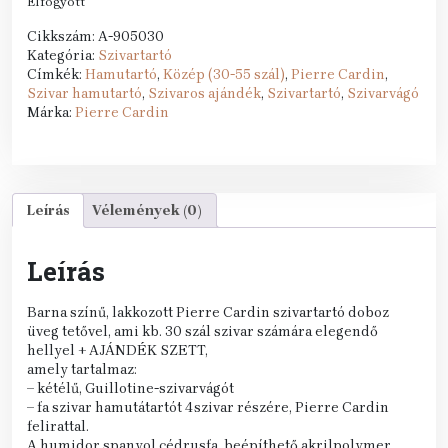
Elfogyott
Cikkszám:
A-905030
Kategória:
Szivartartó
Címkék:
Hamutartó
,
Közép (30-55 szál)
,
Pierre Cardin
,
Szivar hamutartó
,
Szivaros ajándék
,
Szivartartó
,
Szivarvágó
Márka:
Pierre Cardin
Leírás
Vélemények (0)
Leírás
Barna színű, lakkozott Pierre Cardin szivartartó doboz
üveg tetővel, ami kb. 30 szál szivar számára elegendő
hellyel + AJÁNDÉK SZETT,
amely tartalmaz:
– kétélű, Guillotine-szivarvágót
– fa szivar hamutátartót 4szivar részére, Pierre Cardin
felirattal.
A humidor spanyol cédrusfa, beépíthető akrilpolymer