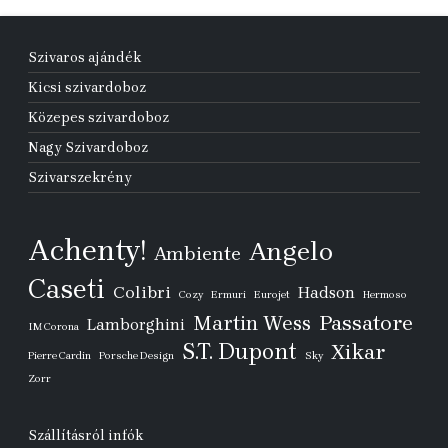
Szivaros ajándék
Kicsi szivardoboz
Közepes szivardoboz
Nagy Szivardoboz
Szivarszekrény
Achenty!
Angelo
Ambiente
Caseti
Colibri
Hadson
Cozy
Ermuri
Eurojet
Hermoso
Passatore
Martin Wess
Lamborghini
IM Corona
S.T. Dupont
Xikar
Pierre Cardin
Porsche Design
Sky
Zorr
Szállításról infók