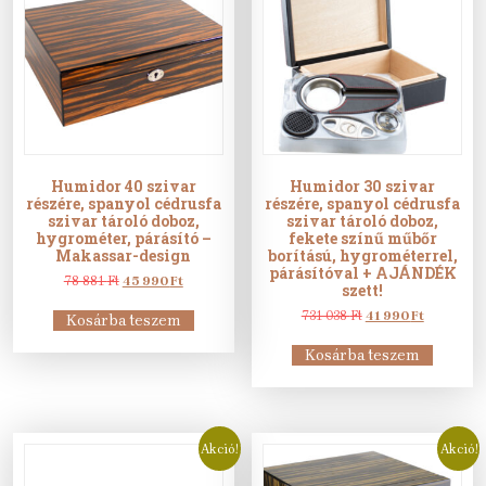
Humidor 40 szivar
Humidor 30 szivar
részére, spanyol cédrusfa
részére, spanyol cédrusfa
szivar tároló doboz,
szivar tároló doboz,
hygrométer, párásító –
fekete színű műbőr
Makassar-design
borítású, hygrométerrel,
párásítóval + AJÁNDÉK
Original
Current
78 881
Ft
45 990
Ft
szett!
price
price
was:
is:
Original
Current
731 038
Ft
41 990
Ft
Kosárba teszem
78
45
price
price
881 Ft.
990 Ft.
was:
is:
Kosárba teszem
731
41
038 Ft.
990 Ft.
Akció!
Akció!