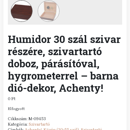
Humidor 30 szál szivar
részére, szivartartó
doboz, párásítóval,
hygrometerrel – barna
dió-dekor, Achenty!
0
Ft
Elfogyott
Cikkszám:
M-09453
Kategória:
Szivartartó
Címkék:
Achenty!
,
Közép (30-55 szál)
,
Szivartartó