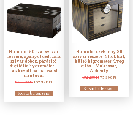
Humidor 50 szál szivar
Humidor szekrény 80
részére, spanyol cédrusfa
szivar részére, 4 fiókkal,
szivar doboz, párásító,
külső higrométer, üveg
digitális hygrométer –
ajtós – Makassar,
lakkozott barna, ezüst
Achenty
mintával
Original
Current
132 209
Ft
75 990
Ft
Original
Current
price
price
247 500
Ft
152 990
Ft
price
price
was:
is:
Kosárba teszem
was:
is:
132
75
Kosárba teszem
247
152
209 Ft.
990 Ft.
500 Ft.
990 Ft.