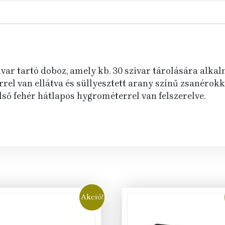
ivar tartó doboz, amely kb. 30 szivar tárolására alka
rel van ellátva és süllyesztett arany színű zsanérokk
lső fehér hátlapos hygrométerrel van felszerelve.
Akció!