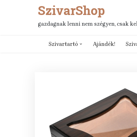
SzivarShop
Skip
to
content
gazdagnak lenni nem szégyen, csak kell
Szivartartó
Ajándék!
Sziv