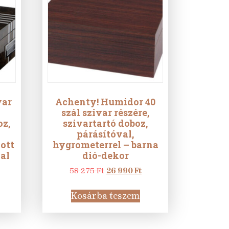
var
Achenty! Humidor 40
szál szivar részére,
oz,
szivartartó doboz,
párásítóval,
ott
hygrometerrel – barna
al
dió-dekor
Current
Original
Current
58 275
Ft
26 990
Ft
price
price
price
is:
was:
is:
Kosárba teszem
152
58
26
990 Ft.
275 Ft.
990 Ft.