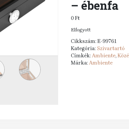
– ébenfa
0
Ft
Elfogyott
Cikkszám:
E-99761
Kategória:
Szivartartó
Címkék:
Ambiente
,
Közé
Márka:
Ambiente