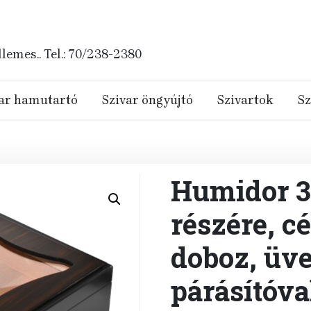
emes.. Tel.: 70/238-2380
ar hamutartó
Szivar öngyújtó
Szivartok
Sz
Humidor 30
részére, c
doboz, üve
párásítóva