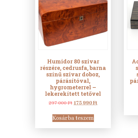
Humidor 80 szivar
A
részére, cedrusfa, barna
színű szivar doboz,
párásítóval,
pá
hygrometerrel –
lekerekített tetővel
Original
Current
297 000
Ft
175 990
Ft
price
price
was:
is:
Kosárba teszem
297
175
000 Ft.
990 Ft.