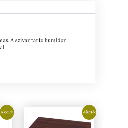
lmas. A szivar tartó humidor
al.
Akció!
Akció!