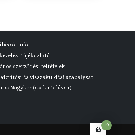
ításról infók
ezelési tájékoztató
ános szerződési feltételek
atérítési és visszaküldési szabályzat
aros Nagyker (csak utalásra)
+0