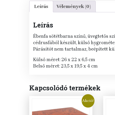
Leírás
Vélemények (0)
Leírás
Ébenfa sötétbarna színű, üvegtetős sz
cédrusfából készült, külső hygrométer
Párásítót nem tartalmaz, beépített kü
Külső méret: 26 x 22 x 6,5 cm
Belső méret: 23,5 x 19,5 x 4 cm
Kapcsolódó termékek
Akció!