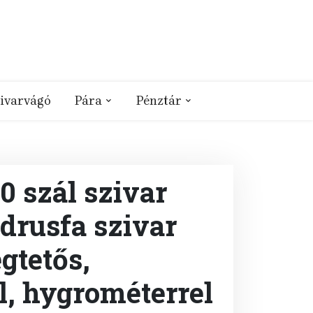
ivarvágó
Pára
Pénztár
 szál szivar
édrusfa szivar
gtetős,
l, hygrométerrel