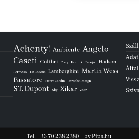
Száll
Achenty!
Angelo
Ambiente
Adatk
Caseti
Colibri
Hadson
Cozy
Ermuri
Eurojet
Által
Martin Wess
Lamborghini
Hermoso
IM Corona
Passatore
Vissz
Pierre Cardin
Porsche Design
S.T. Dupont
Xikar
Sziv
Sky
Zorr
Tel.: +36 70 238 2380
|
by Pipa.hu.