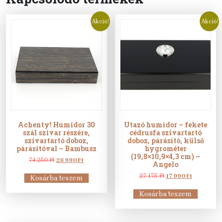
Akció!
Akció!
Achenty! Humidor 30
Utazó humidor – fekete
szál szivar részére,
cédrusfa szivartartó
szivartartó doboz,
doboz, párásító, külső
párásítóval – Bambusz
hygrométer
(19,8×10,9×4,3 cm) –
Original
Current
74 250
Ft
26 990
Ft
Angelo
price
price
was:
is:
Original
Current
27 175
Ft
17 990
Ft
Kosárba teszem
74
26
price
price
250 Ft.
990 Ft.
was:
is:
Kosárba teszem
27
17
175 Ft.
990 Ft.