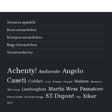
Szivaros ajándék
Kicsi szivardoboz
Közepes szivardoboz
Nagy Szivardoboz
Szivarszekrény
Achenty!
Angelo
Ambiente
Caseti
Colibri
Hadson
Cozy
Ermuri
Eurojet
Hermoso
Passatore
Martin Wess
Lamborghini
IM Corona
S.T. Dupont
Xikar
Pierre Cardin
Porsche Design
Sky
Zorr