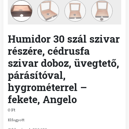
Humidor 30 szál szivar
részére, cédrusfa
szivar doboz, üvegtető,
párásítóval,
hygrométerrel –
fekete, Angelo
0
Ft
Elfogyott