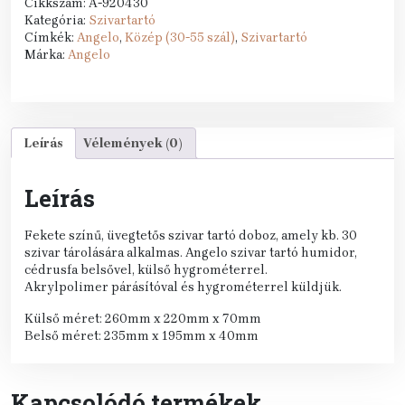
Cikkszám:
A-920430
Kategória:
Szivartartó
Címkék:
Angelo
,
Közép (30-55 szál)
,
Szivartartó
Márka:
Angelo
Leírás
Vélemények (0)
Leírás
Fekete színű, üvegtetős szivar tartó doboz, amely kb. 30
szivar tárolására alkalmas. Angelo szivar tartó humidor,
cédrusfa belsővel, külső hygrométerrel.
Akrylpolimer párásítóval és hygrométerrel küldjük.
Külső méret: 260mm x 220mm x 70mm
Belső méret: 235mm x 195mm x 40mm
Kapcsolódó termékek