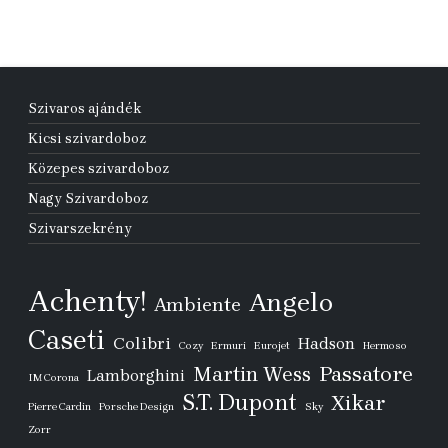
Szivaros ajándék
Kicsi szivardoboz
Közepes szivardoboz
Nagy Szivardoboz
Szivarszekrény
Achenty!
Angelo
Ambiente
Caseti
Colibri
Hadson
Cozy
Ermuri
Eurojet
Hermoso
Passatore
Martin Wess
Lamborghini
IM Corona
S.T. Dupont
Xikar
Pierre Cardin
Porsche Design
Sky
Zorr