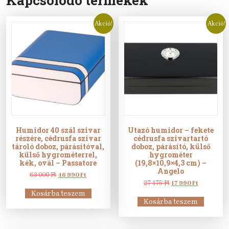
Akció!
Akció!
Humidor 40 szál szivar
Utazó humidor – fekete
részére, cédrusfa szivar
cédrusfa szivartartó
tároló doboz, párásítóval,
doboz, párásító, külső
külső hygrométerrel,
hygrométer
kék, ovál – Passatore
(19,8×10,9×4,3 cm) –
Angelo
Original
Current
63 000
Ft
46 990
Ft
price
price
Original
Current
27 175
Ft
17 990
Ft
was:
is:
price
price
Kosárba teszem
63
46
was:
is:
Kosárba teszem
000 Ft.
990 Ft.
27
17
175 Ft.
990 Ft.