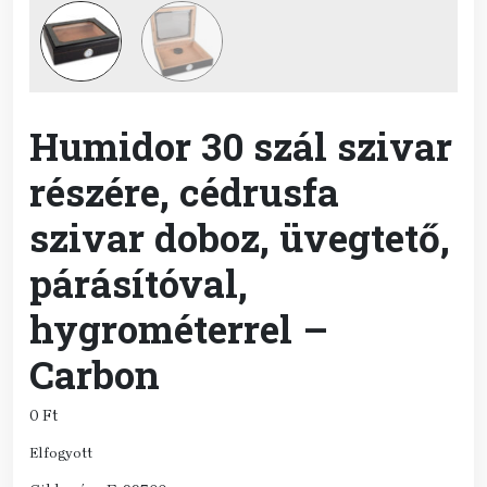
Humidor 30 szál szivar
részére, cédrusfa
szivar doboz, üvegtető,
párásítóval,
hygrométerrel –
Carbon
0
Ft
Elfogyott