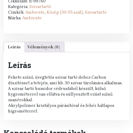
Cikkszám:
E-99760
Kategória:
Szivartartó
Címkék:
Ambiente
,
Közép (30-55 szál)
,
Szivartartó
Márka:
Ambiente
Leírás
Vélemények (0)
Leírás
Fekete színű, üvegtetős szivar tartó doboz Carbon
díszítéssel a tetején, ami kb. 30 szivar tárolására alkalmas.
A szivar tartó humidor cédrusfából készült, külső
hygrométerrel van ellátva és süllyesztett ezüst színű
zsanérokkal.
Akrylpolimer kristályos párásítóval és fehér hátlapos
higrométerrel.
Kapcsolódó termékek