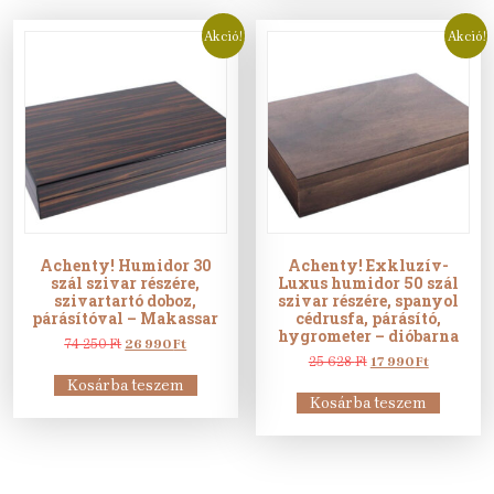
Akció!
Akció!
Achenty! Humidor 30
Achenty! Exkluzív-
szál szivar részére,
Luxus humidor 50 szál
szivartartó doboz,
szivar részére, spanyol
párásítóval – Makassar
cédrusfa, párásító,
hygrometer – dióbarna
Original
Current
74 250
Ft
26 990
Ft
price
price
Original
Current
25 628
Ft
17 990
Ft
was:
is:
price
price
Kosárba teszem
74
26
was:
is:
Kosárba teszem
250 Ft.
990 Ft.
25
17
628 Ft.
990 Ft.