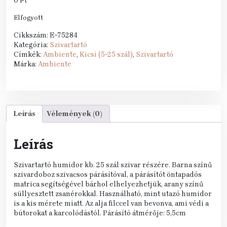
0
Ft
Elfogyott
Cikkszám:
E-75284
Kategória:
Szivartartó
Címkék:
Ambiente
,
Kicsi (5-25 szál)
,
Szivartartó
Márka:
Ambiente
Leírás
Vélemények (0)
Leírás
Szivartartó humidor kb. 25 szál szivar részére. Barna színű
szivardoboz szivacsos párásítóval, a párásítót öntapadós
matrica segítségével bárhol elhelyezhetjük, arany színű
süllyesztett zsanérokkal. Használható, mint utazó humidor
is a kis mérete miatt. Az alja filccel van bevonva, ami védi a
bútorokat a karcolódástól. Párásító átmérője: 5,5cm