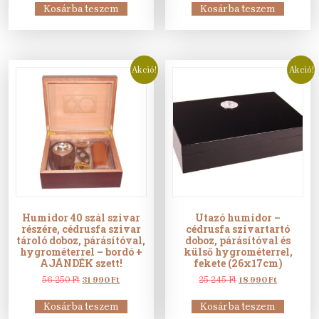
was:
is:
was:
is:
Kosárba teszem
Kosárba teszem
132
75
25
17
209 Ft.
990 Ft.
628 Ft.
990 Ft.
Akció!
Akció!
Humidor 40 szál szivar
Utazó humidor –
részére, cédrusfa szivar
cédrusfa szivartartó
tároló doboz, párásítóval,
doboz, párásítóval és
hygrométerrel – bordó +
külső hygrométerrel,
AJÁNDÉK szett!
fekete (26x17cm)
Original
Current
Original
Current
56 250
Ft
31 990
Ft
25 245
Ft
18 990
Ft
price
price
price
price
was:
is:
was:
is:
Kosárba teszem
Kosárba teszem
56
31
25
18