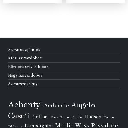
250 Ft.
990 Ft.
245 Ft.
990 Ft.
Szivaros ajándék
Kicsi szivardoboz
Közepes szivardoboz
Nagy Szivardoboz
Szivarszekrény
Achenty!
Angelo
Ambiente
Caseti
Colibri
Hadson
Cozy
Ermuri
Eurojet
Hermoso
Passatore
Martin Wess
Lamborghini
IM Corona